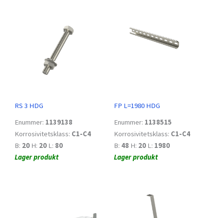
RS 3 HDG
FP L=1980 HDG
Enummer:
1139138
Enummer:
1138515
Korrosivitetsklass:
C1-C4
Korrosivitetsklass:
C1-C4
B:
20
H:
20
L:
80
B:
48
H:
20
L:
1980
Lager produkt
Lager produkt