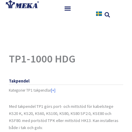
Hoppa
till
innehåll
Hem
Produkter
Referenser
Nyheter
TP1-1000 HDG
Nedladdningar
Instruktioner
Takpendel
Kontakt
Kategorier
TP1 takpendlar
[+]
Med takpendel TP1 görs port- och mittstöd för kabelstege
KS20 K, KS20, KS60, KS100, KS80, KS80 SP2.0, KSE80 och
KSF80. med portstöd TPK eller mittstöd HK13. Kan installeras
både i tak och golv.