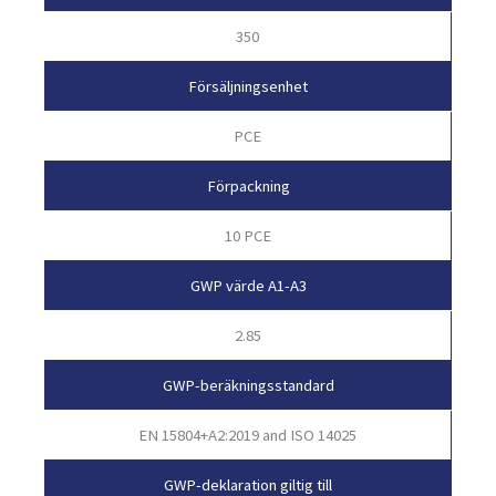
350
Försäljningsenhet
PCE
Förpackning
10 PCE
GWP värde A1-A3
2.85
GWP-beräkningsstandard
EN 15804+A2:2019 and ISO 14025
GWP-deklaration giltig till