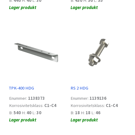
B:
440
H:
40
L:
30
B:
430
H:
50
L:
55
Lager produkt
Lager produkt
TPK-400 HDG
RS 2 HDG
Enummer:
1138373
Enummer:
1139136
Korrosivitetsklass:
C1-C4
Korrosivitetsklass:
C1-C4
B:
540
H:
40
L:
30
B:
18
H:
18
L:
46
Lager produkt
Lager produkt