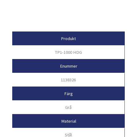
Egenskaper
Produkt
TP1-1000 HDG
Enummer
1138326
Färg
Grå
Material
Stål