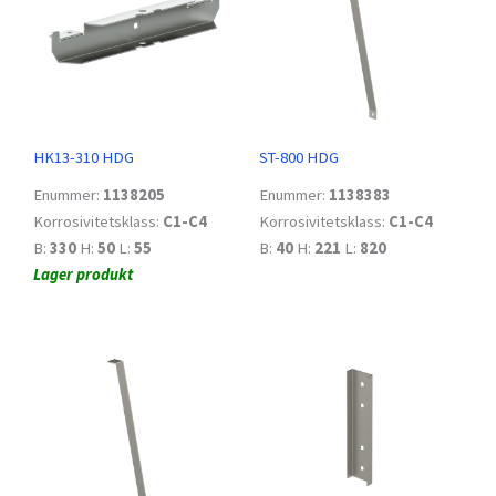
HK13-310 HDG
ST-800 HDG
Enummer:
1138205
Enummer:
1138383
Korrosivitetsklass:
C1-C4
Korrosivitetsklass:
C1-C4
B:
330
H:
50
L:
55
B:
40
H:
221
L:
820
Lager produkt