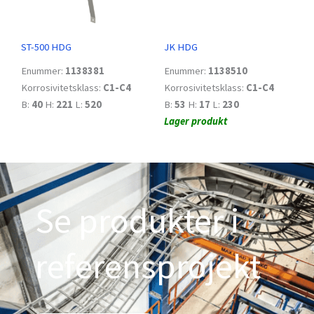
ST-500 HDG
JK HDG
Enummer:
1138381
Enummer:
1138510
Korrosivitetsklass:
C1-C4
Korrosivitetsklass:
C1-C4
B:
40
H:
221
L:
520
B:
53
H:
17
L:
230
Lager produkt
Se produkter i
referensprojekt