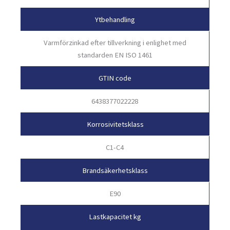
Ytbehandling
Varmförzinkad efter tillverkning i enlighet med
standarden EN ISO 1461
GTIN code
6438377022228
Korrosivitetsklass
C1-C4
Brandsäkerhetsklass
E90
Lastkapacitet kg