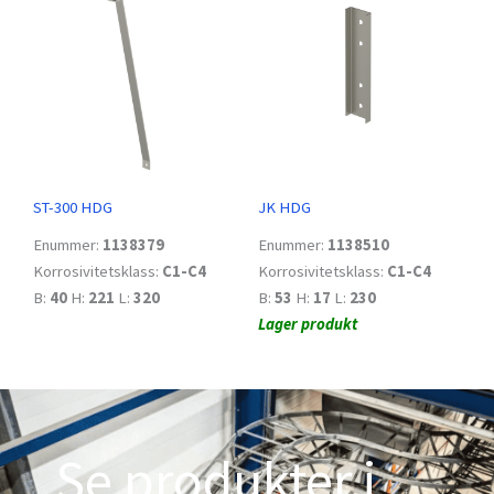
ST-300 HDG
JK HDG
Enummer:
1138379
Enummer:
1138510
Korrosivitetsklass:
C1-C4
Korrosivitetsklass:
C1-C4
B:
40
H:
221
L:
320
B:
53
H:
17
L:
230
Lager produkt
Se produkter i