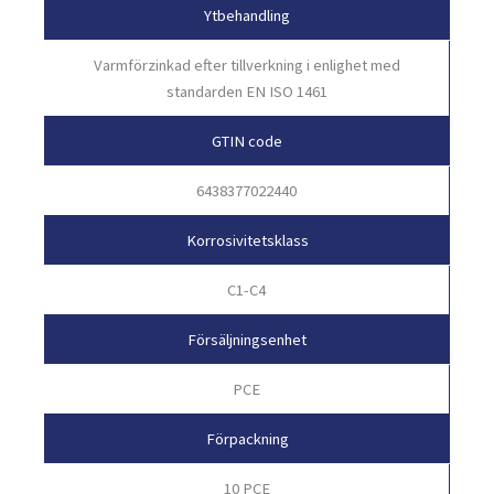
Ytbehandling
Varmförzinkad efter tillverkning i enlighet med
standarden EN ISO 1461
GTIN code
6438377022440
Korrosivitetsklass
C1-C4
Försäljningsenhet
PCE
Förpackning
10 PCE