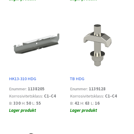
HK13-310 HDG
TB HDG
Enummer:
1138205
Enummer:
1139128
Korrosivitetsklass:
C1-C4
Korrosivitetsklass:
C1-C4
B:
330
H:
50
L:
55
B:
42
H:
63
L:
16
Lager produkt
Lager produkt