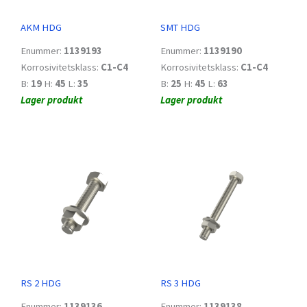
AKM HDG
SMT HDG
Enummer:
1139193
Enummer:
1139190
Korrosivitetsklass:
C1-C4
Korrosivitetsklass:
C1-C4
B:
19
H:
45
L:
35
B:
25
H:
45
L:
63
Lager produkt
Lager produkt
RS 2 HDG
RS 3 HDG
Enummer:
1139136
Enummer:
1139138