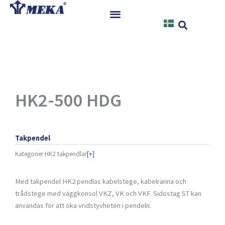
Hoppa
till
innehåll
Hem
Produkter
Referenser
Nyheter
HK2-500 HDG
Nedladdningar
Instruktioner
Takpendel
Kontakt
Kategorier
HK2 takpendlar
[+]
Med takpendel HK2 pendlas kabelstege, kabelränna och
trådstege med väggkonsol VKZ, VK och VKF. Sidostag ST kan
användas för att öka vridstyvheten i pendeln.