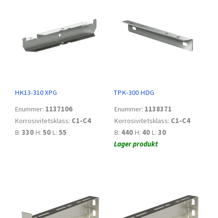
HK13-310 XPG
TPK-300 HDG
Enummer:
1137106
Enummer:
1138371
Korrosivitetsklass:
C1-C4
Korrosivitetsklass:
C1-C4
B:
330
H:
50
L:
55
B:
440
H:
40
L:
30
Lager produkt