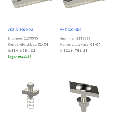
VKZ-N-300 HDG
VKZ-300 HDG
Enummer:
1139595
Enummer:
1139583
Korrosivitetsklass:
C1-C4
Korrosivitetsklass:
C1-C4
B:
314
H:
76
L:
38
B:
311
H:
76
L:
38
Lager produkt