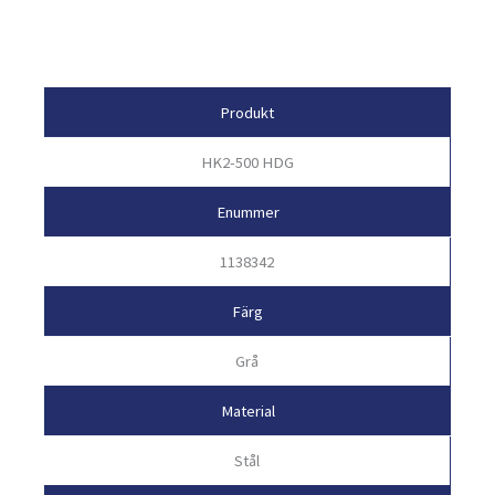
Egenskaper
Produkt
HK2-500 HDG
Enummer
1138342
Färg
Grå
Material
Stål