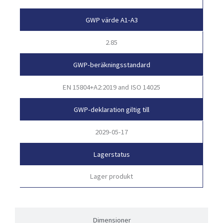
GWP värde A1-A3
2.85
GWP-beräkningsstandard
EN 15804+A2:2019 and ISO 14025
GWP-deklaration giltig till
2029-05-17
Lagerstatus
Lager produkt
Dimensioner