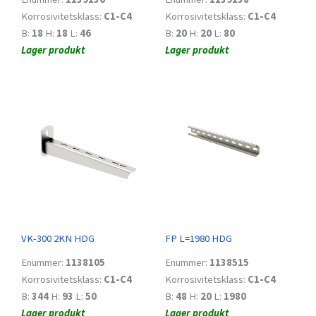
Korrosivitetsklass:
C1-C4
Korrosivitetsklass:
C1-C4
B:
18
H:
18
L:
46
B:
20
H:
20
L:
80
Lager produkt
Lager produkt
VK-300 2KN HDG
FP L=1980 HDG
Enummer:
1138105
Enummer:
1138515
Korrosivitetsklass:
C1-C4
Korrosivitetsklass:
C1-C4
B:
344
H:
93
L:
50
B:
48
H:
20
L:
1980
Lager produkt
Lager produkt