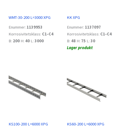
WMT-30-200 L=3000 XPG
KK XPG
Enummer:
1139953
Enummer:
1137097
Korrosivitetsklass:
C1-C4
Korrosivitetsklass:
C1-C4
B:
200
H:
40
L:
3000
B:
48
H:
75
L:
30
Lager produkt
KS100-200 L=6000 XPG
KS60-200 L=6000 XPG