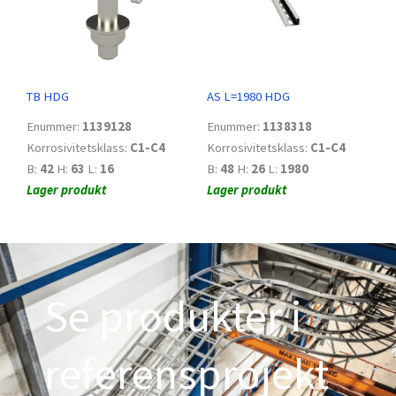
TB HDG
AS L=1980 HDG
Enummer:
1139128
Enummer:
1138318
Korrosivitetsklass:
C1-C4
Korrosivitetsklass:
C1-C4
B:
42
H:
63
L:
16
B:
48
H:
26
L:
1980
Lager produkt
Lager produkt
Se produkter i
referensprojekt