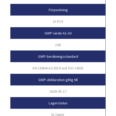
Förpackning
10 PCE
GWP värde A1-A3
2.85
GWP-beräkningsstandard
EN 15804+A2:2019 and ISO 14025
GWP-deklaration giltig till
2029-05-17
Lagerstatus
Ej i lager