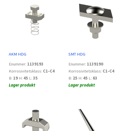
AKM HDG
SMT HDG
Enummer:
1139193
Enummer:
1139190
Korrosivitetsklass:
C1-C4
Korrosivitetsklass:
C1-C4
B:
19
H:
45
L:
35
B:
25
H:
45
L:
63
Lager produkt
Lager produkt