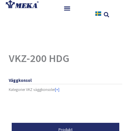
Hoppa
till
innehåll
Hem
Produkter
Referenser
Nyheter
VKZ-200 HDG
Nedladdningar
Instruktioner
Väggkonsol
Kontakt
Kategorier
VKZ väggkonsoler
[+]
Egenskaper
Produkt