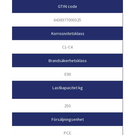
GTIN code
6438377000325
Korrosivitetsklass
C1-C4
Brandsäkerhetsklass
E90
Lastkapacitet kg
250
Försäljningsenhet
PCE