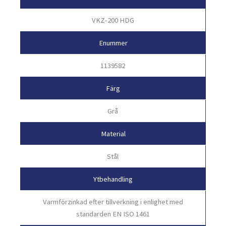
VKZ-200 HDG
Enummer
1139582
Färg
Grå
Material
Stål
Ytbehandling
Varmförzinkad efter tillverkning i enlighet med
standarden EN ISO 1461