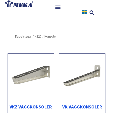
Hoppa
till
innehåll
Hem
Produkter
Kabelstegar
/
KS20
/ Konsoler
Referenser
Nyheter
Nedladdningar
Instruktioner
Kontakt
VKZ VÄGGKONSOLER
VK VÄGGKONSOLER