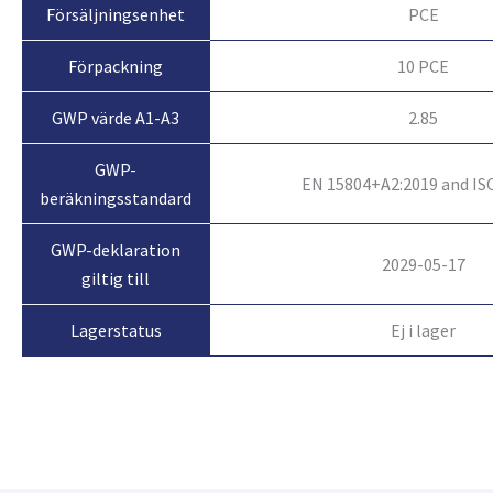
Försäljningsenhet
PCE
Förpackning
10 PCE
GWP värde A1-A3
2.85
GWP-
EN 15804+A2:2019 and IS
beräkningsstandard
GWP-deklaration
2029-05-17
giltig till
Ej i lager
Lagerstatus