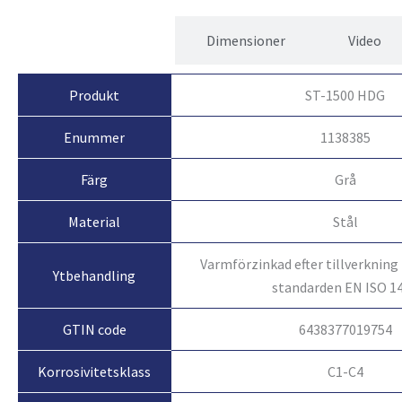
Egenskaper
Dimensioner
Video
Produkt
ST-1500 HDG
Enummer
1138385
Färg
Grå
Material
Stål
Varmförzinkad efter tillverkning
Ytbehandling
standarden EN ISO 1
GTIN code
6438377019754
Korrosivitetsklass
C1-C4