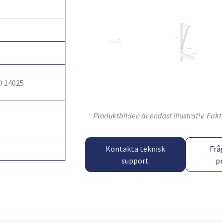
O 14025
Produktbilden är endast illustrativ. Fa
Kontakta teknisk
Frå
support
p