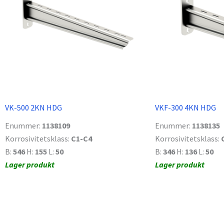
VK-500 2KN HDG
VKF-300 4KN HDG
Enummer:
1138109
Enummer:
1138135
Korrosivitetsklass:
C1-C4
Korrosivitetsklass:
B:
546
H:
155
L:
50
B:
346
H:
136
L:
50
Lager produkt
Lager produkt