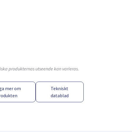
ktiska produkternas utseende kan varieras.
ga mer om
Tekniskt
rodukten
datablad