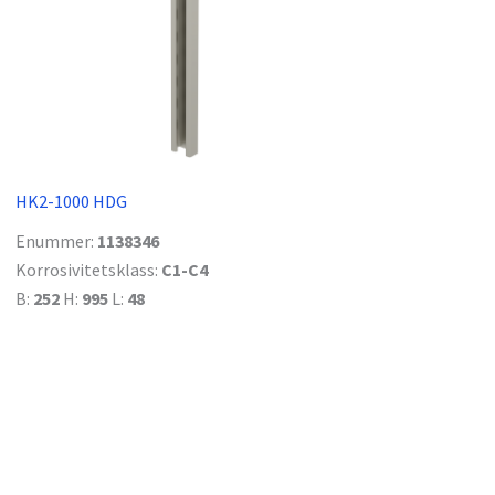
HK2-1000 HDG
Enummer:
1138346
Korrosivitetsklass:
C1-C4
B:
252
H:
995
L:
48