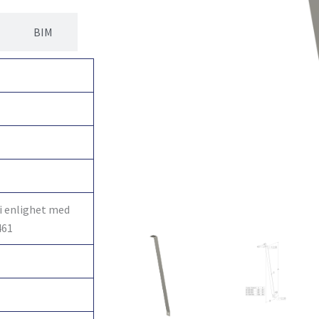
BIM
 i enlighet med
461