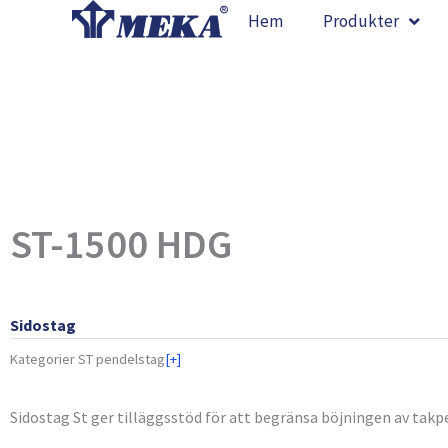
Hoppa
Hem
Produkter
till
innehåll
ST-1500 HDG
Sidostag
Kategorier
ST pendelstag
[+]
Sidostag St ger tilläggsstöd för att begränsa böjningen av takp