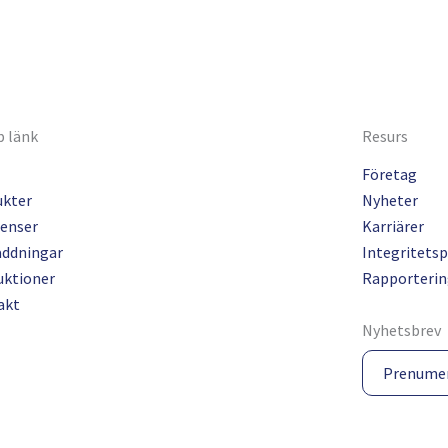
 länk
Resurs
Företag
ukter
Nyheter
enser
Karriärer
addningar
Integritetsp
uktioner
Rapporterin
akt
Nyhetsbrev
Prenume