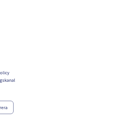
olicy
gskanal
rera