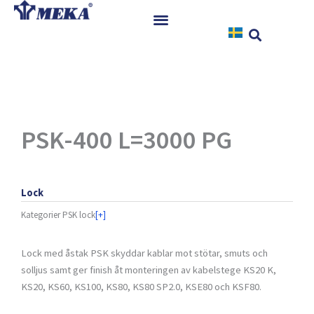
Hoppa
till
innehåll
Hem
Produkter
Referenser
Nyheter
PSK-400 L=3000 PG
Nedladdningar
Instruktioner
Lock
Kontakt
Kategorier
PSK lock
[+]
Lock med åstak PSK skyddar kablar mot stötar, smuts och
solljus samt ger finish åt monteringen av kabelstege KS20 K,
KS20, KS60, KS100, KS80, KS80 SP2.0, KSE80 och KSF80.