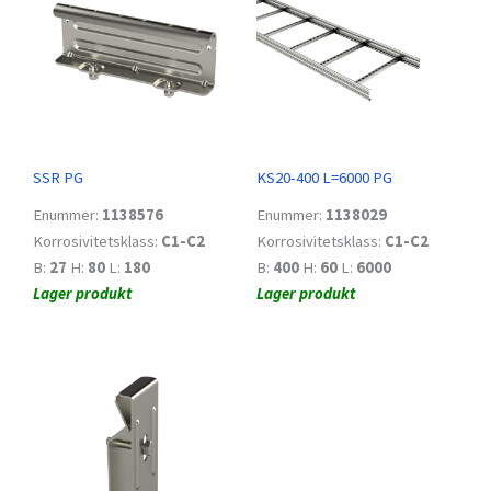
SSR PG
KS20-400 L=6000 PG
Enummer:
1138576
Enummer:
1138029
Korrosivitetsklass:
C1-C2
Korrosivitetsklass:
C1-C2
B:
27
H:
80
L:
180
B:
400
H:
60
L:
6000
Lager produkt
Lager produkt