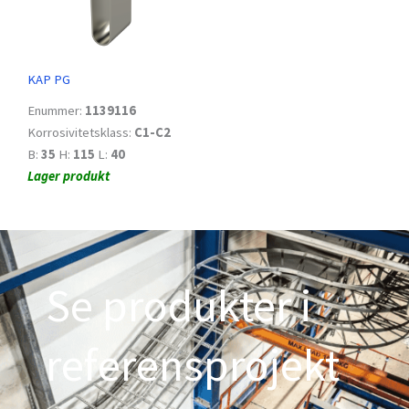
KAP PG
Enummer:
1139116
Korrosivitetsklass:
C1-C2
B:
35
H:
115
L:
40
Lager produkt
Se produkter i
referensprojekt