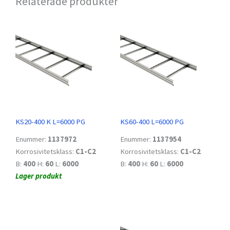
Relaterade produkter
KS20-400 K L=6000 PG
KS60-400 L=6000 PG
Enummer:
1137972
Enummer:
1137954
Korrosivitetsklass:
C1-C2
Korrosivitetsklass:
C1-C2
B:
400
H:
60
L:
6000
B:
400
H:
60
L:
6000
Lager produkt