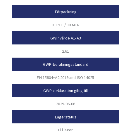
Förpackning
10 PCE / 30 MTR
GWP värde A1-A3
2.61
GWP-beräkningsstandard
EN 15804+A2:2019 and ISO 14025
GWP-deklaration giltig till
2029-06-06
Lagerstatus
Ej i lager