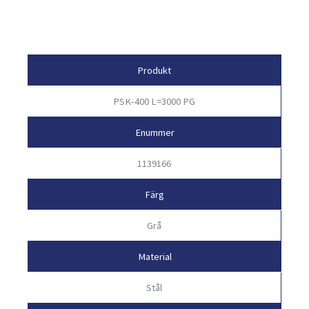
Egenskaper
Produkt
PSK-400 L=3000 PG
Enummer
1139166
Färg
Grå
Material
Stål