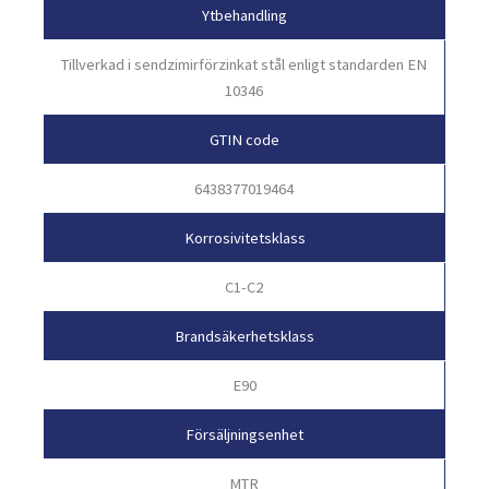
Ytbehandling
Tillverkad i sendzimirförzinkat stål enligt standarden EN
10346
GTIN code
6438377019464
Korrosivitetsklass
C1-C2
Brandsäkerhetsklass
E90
Försäljningsenhet
MTR