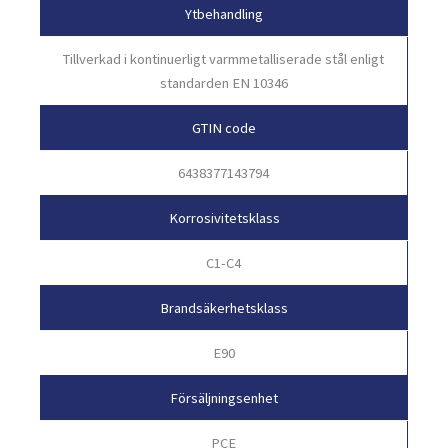
Ytbehandling
Tillverkad i kontinuerligt varmmetalliserade stål enligt
standarden EN 10346
GTIN code
6438377143794
Korrosivitetsklass
C1-C4
Brandsäkerhetsklass
E90
Försäljningsenhet
PCE