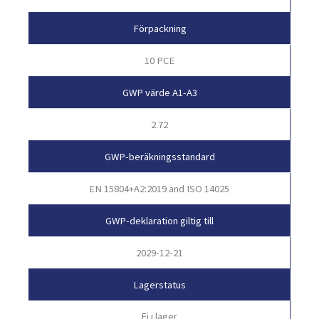
Förpackning
10 PCE
GWP värde A1-A3
2.72
GWP-beräkningsstandard
EN 15804+A2:2019 and ISO 14025
GWP-deklaration giltig till
2029-12-21
Lagerstatus
Ej i lager