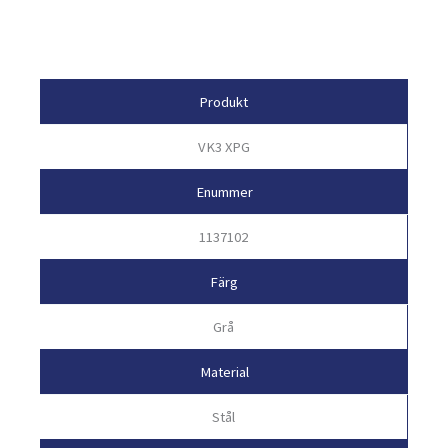
Egenskaper
Produkt
VK3 XPG
Enummer
1137102
Färg
Grå
Material
Stål