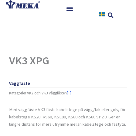
Hoppa
till
innehåll
Hem
Produkter
Referenser
Nyheter
VK3 XPG
Nedladdningar
Instruktioner
Väggfäste
Kontakt
Kategorier
VK2 och VK3 väggfästen
[+]
Med väggfäste VK3 fästs kabelstege på vägg/tak eller golv, för
kabelstege KS20, KS60, KSE80, KS80 och KS80 SP2.0. Ger en
längre distans för mera utrymme mellan kabelstege och fästyta.