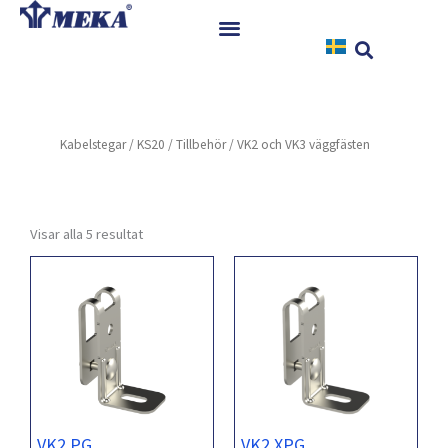
Hoppa
till
innehåll
Hem
Produkter
Kabelstegar
/
KS20
/
Tillbehör
/ VK2 och VK3 väggfästen
Referenser
Nyheter
Nedladdningar
Visar alla 5 resultat
Instruktioner
Kontakt
VK2 PG
VK2 XPG