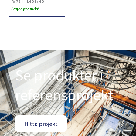
B:
78
H:
140
L:
40
Lager produkt
Se produkter i
referensprojekt
Hitta projekt