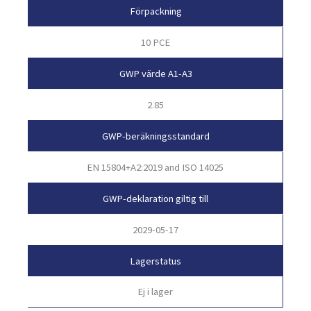
Förpackning
10 PCE
GWP värde A1-A3
2.85
GWP-beräkningsstandard
EN 15804+A2:2019 and ISO 14025
GWP-deklaration giltig till
2029-05-17
Lagerstatus
Ej i lager