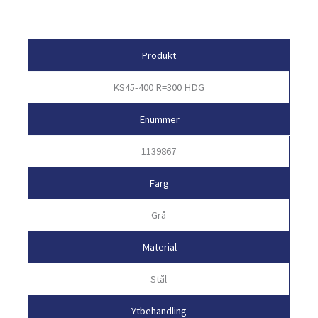
Egenskaper
Produkt
KS45-400 R=300 HDG
Enummer
1139867
Färg
Grå
Material
Stål
Ytbehandling