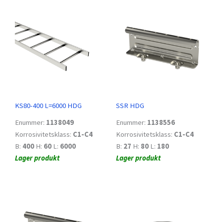
KS80-400 L=6000 HDG
SSR HDG
Enummer:
1138049
Enummer:
1138556
Korrosivitetsklass:
C1-C4
Korrosivitetsklass:
C1-C4
B:
400
H:
60
L:
6000
B:
27
H:
80
L:
180
Lager produkt
Lager produkt