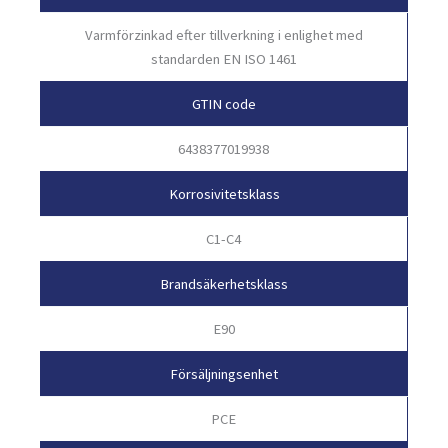
Varmförzinkad efter tillverkning i enlighet med
standarden EN ISO 1461
GTIN code
6438377019938
Korrosivitetsklass
C1-C4
Brandsäkerhetsklass
E90
Försäljningsenhet
PCE