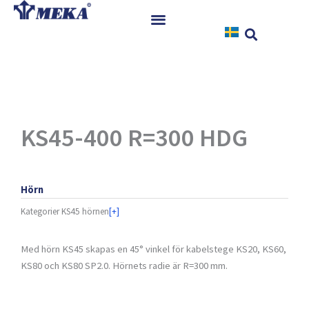
Hoppa
till
innehåll
Hem
Produkter
Referenser
Nyheter
KS45-400 R=300 HDG
Nedladdningar
Instruktioner
Hörn
Kontakt
Kategorier
KS45 hörnen
[+]
Med hörn KS45 skapas en 45° vinkel för kabelstege KS20, KS60,
KS80 och KS80 SP2.0. Hörnets radie är R=300 mm.