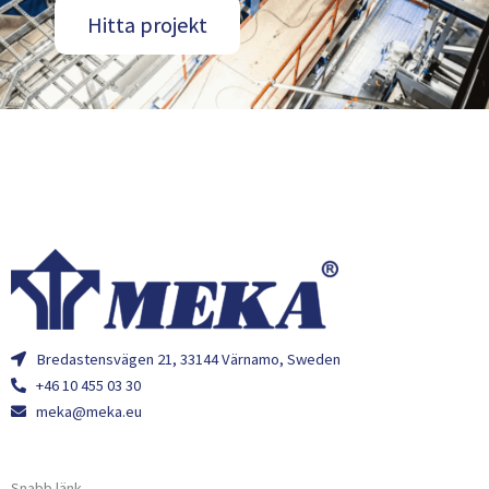
Hitta projekt
Bredastensvägen 21, 33144 Värnamo, Sweden
+46 10 455 03 30
meka@meka.eu
Snabb länk