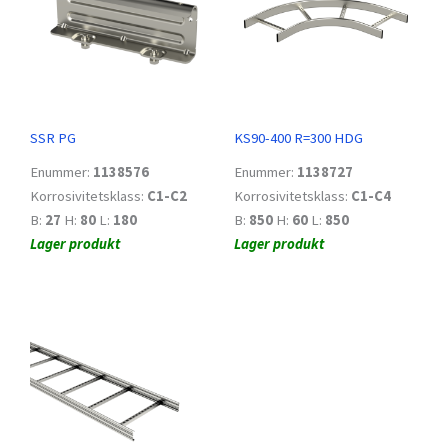
SSR PG
KS90-400 R=300 HDG
Enummer:
1138576
Enummer:
1138727
Korrosivitetsklass:
C1-C2
Korrosivitetsklass:
C1-C4
B:
27
H:
80
L:
180
B:
850
H:
60
L:
850
Lager produkt
Lager produkt