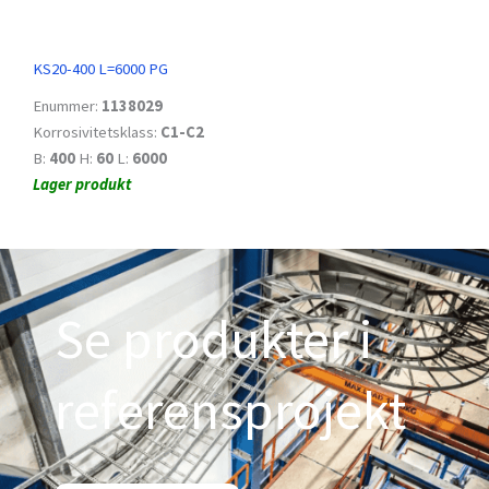
KS20-400 L=6000 PG
Enummer:
1138029
Korrosivitetsklass:
C1-C2
B:
400
H:
60
L:
6000
Lager produkt
Se produkter i
referensprojekt