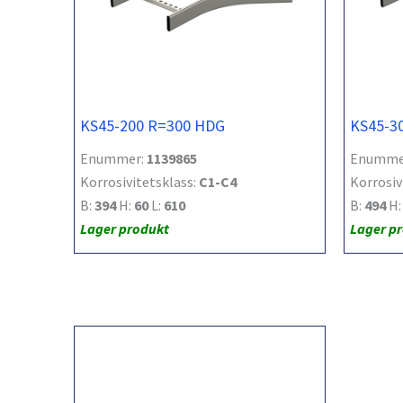
KS45-200 R=300 HDG
KS45-3
Enummer:
1139865
Enumme
Korrosivitetsklass:
C1-C4
Korrosiv
B:
394
H:
60
L:
610
B:
494
H
Lager produkt
Lager p