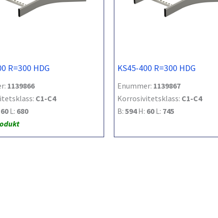
00 R=300 HDG
KS45-400 R=300 HDG
r:
1139866
Enummer:
1139867
itetsklass:
C1-C4
Korrosivitetsklass:
C1-C4
:
60
L:
680
B:
594
H:
60
L:
745
rodukt