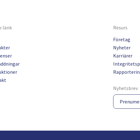
 länk
Resurs
Företag
ukter
Nyheter
enser
Karriärer
addningar
Integritetsp
uktioner
Rapporterin
akt
Nyhetsbrev
Prenume