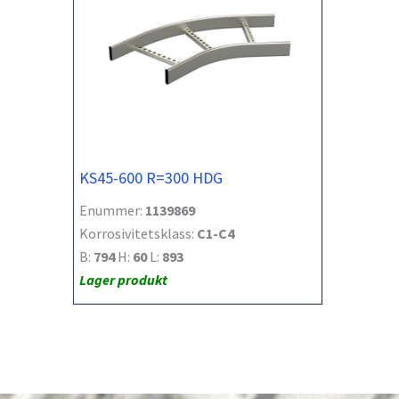
KS45-600 R=300 HDG
Enummer:
1139869
Korrosivitetsklass:
C1-C4
B:
794
H:
60
L:
893
Lager produkt