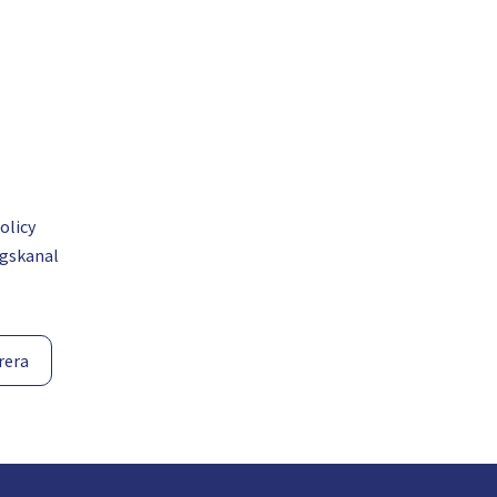
olicy
gskanal
rera