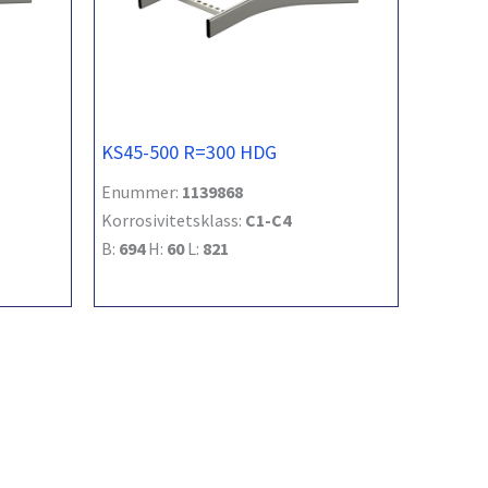
KS45-500 R=300 HDG
Enummer:
1139868
Korrosivitetsklass:
C1-C4
B:
694
H:
60
L:
821