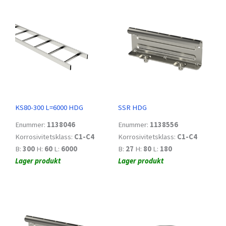
KS80-300 L=6000 HDG
SSR HDG
Enummer:
1138046
Enummer:
1138556
Korrosivitetsklass:
C1-C4
Korrosivitetsklass:
C1-C4
B:
300
H:
60
L:
6000
B:
27
H:
80
L:
180
Lager produkt
Lager produkt