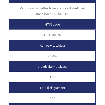
Varmförzinkad efter tillverkning i enlighet med
standarden EN ISO 1461
GTIN code
6438377019921
Korrosivitetsklass
C1-C4
Brandsäkerhetsklass
E90
Försäljningsenhet
PCE