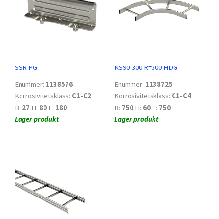
SSR PG
KS90-300 R=300 HDG
Enummer:
1138576
Enummer:
1138725
Korrosivitetsklass:
C1-C2
Korrosivitetsklass:
C1-C4
B:
27
H:
80
L:
180
B:
750
H:
60
L:
750
Lager produkt
Lager produkt