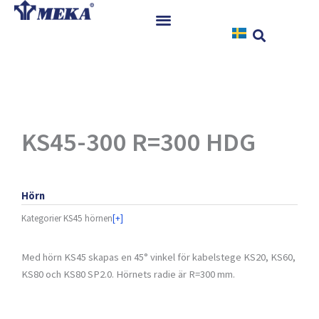
Hoppa
till
innehåll
Hem
Produkter
Referenser
Nyheter
KS45-300 R=300 HDG
Nedladdningar
Instruktioner
Hörn
Kontakt
Kategorier
KS45 hörnen
[+]
Med hörn KS45 skapas en 45° vinkel för kabelstege KS20, KS60,
KS80 och KS80 SP2.0. Hörnets radie är R=300 mm.