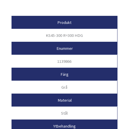
Egenskaper
Produkt
KS45-300 R=300 HDG
Enummer
1139866
Färg
Grå
Material
Stål
Ytbehandling