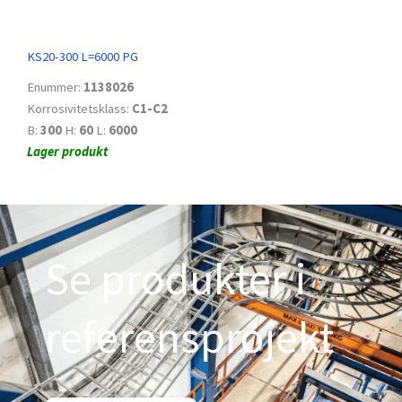
KS20-300 L=6000 PG
Enummer:
1138026
Korrosivitetsklass:
C1-C2
B:
300
H:
60
L:
6000
Lager produkt
Se produkter i
referensprojekt