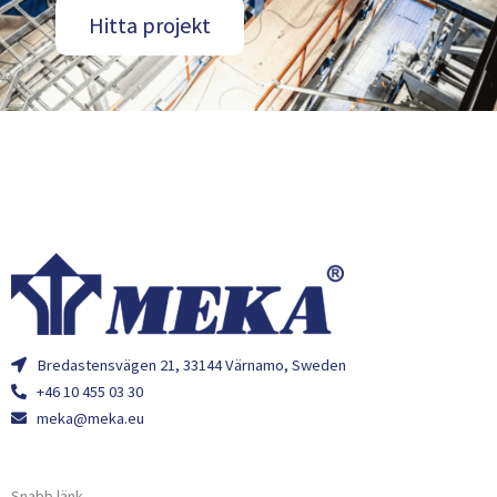
Hitta projekt
Bredastensvägen 21, 33144 Värnamo, Sweden
+46 10 455 03 30
meka@meka.eu
Snabb länk