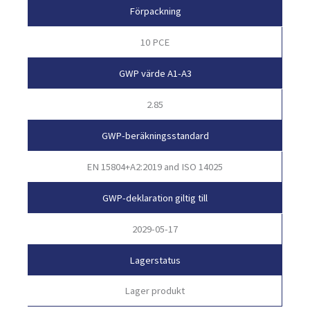
Förpackning
10 PCE
GWP värde A1-A3
2.85
GWP-beräkningsstandard
EN 15804+A2:2019 and ISO 14025
GWP-deklaration giltig till
2029-05-17
Lagerstatus
Lager produkt