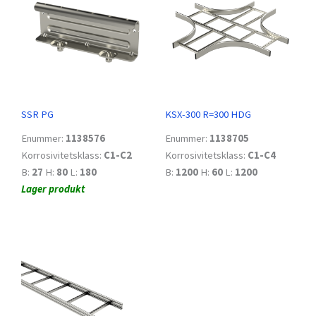
SSR PG
KSX-300 R=300 HDG
Enummer:
1138576
Enummer:
1138705
Korrosivitetsklass:
C1-C2
Korrosivitetsklass:
C1-C4
B:
27
H:
80
L:
180
B:
1200
H:
60
L:
1200
Lager produkt