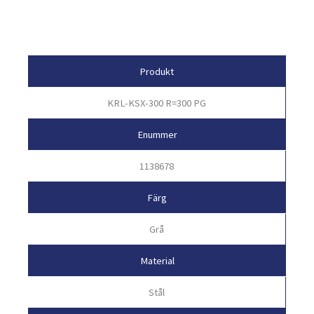
Egenskaper
Produkt
KRL-KSX-300 R=300 PG
Enummer
1138678
Färg
Grå
Material
Stål