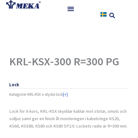
Hoppa
till
innehåll
Hem
Produkter
Referenser
Nyheter
KRL-KSX-300 R=300 PG
Nedladdningar
Instruktioner
Lock
Kontakt
Kategorier
KRL-KSX x-stycke lock
[+]
Lock för X-kors, KRL-KSX skyddar kablar mot stötar, smuts och
solljus samt ger en finish åt monteringen i kabelstege KS20,
KS60, KSE80, KS80 och KS80 SP2.0. Lockets radie är R=300 mm.