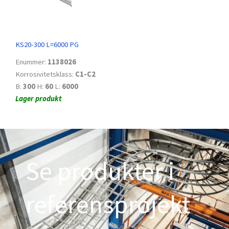
KS20-300 L=6000 PG
Enummer:
1138026
Korrosivitetsklass:
C1-C2
B:
300
H:
60
L:
6000
Lager produkt
Se produkter i
referensprojekt