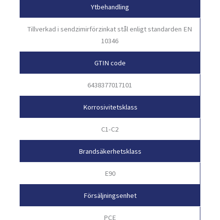
Ytbehandling
Tillverkad i sendzimirförzinkat stål enligt standarden EN
10346
GTIN code
6438377017101
Korrosivitetsklass
C1-C2
Brandsäkerhetsklass
E90
Försäljningsenhet
PCE