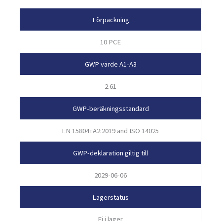
Förpackning
10 PCE
GWP värde A1-A3
2.61
GWP-beräkningsstandard
EN 15804+A2:2019 and ISO 14025
GWP-deklaration giltig till
2029-06-06
Lagerstatus
Ej i lager