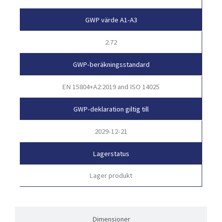
GWP värde A1-A3
2.72
GWP-beräkningsstandard
EN 15804+A2:2019 and ISO 14025
GWP-deklaration giltig till
2029-12-21
Lagerstatus
Lager produkt
Dimensioner