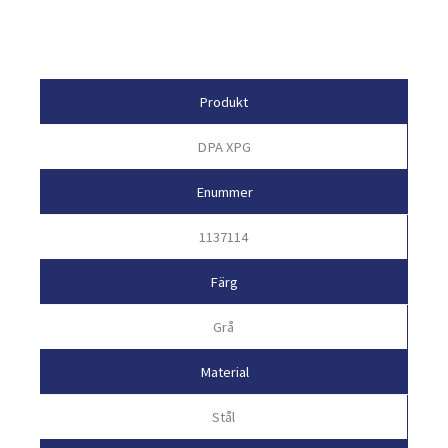
Egenskaper
Produkt
DPA XPG
Enummer
1137114
Färg
Grå
Material
Stål