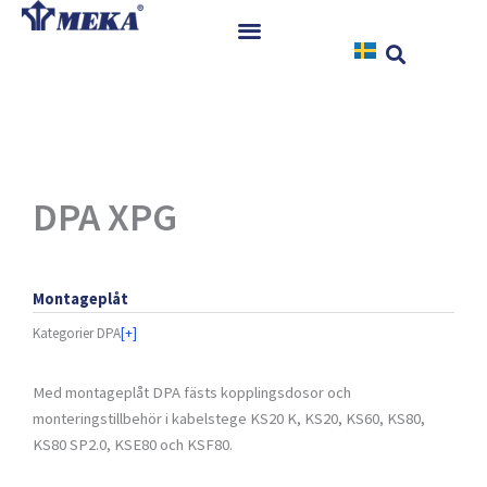
Hoppa
till
innehåll
Hem
Produkter
Referenser
Nyheter
DPA XPG
Nedladdningar
Instruktioner
Montageplåt
Kontakt
Kategorier
DPA
[+]
Med montageplåt DPA fästs kopplingsdosor och
monteringstillbehör i kabelstege KS20 K, KS20, KS60, KS80,
KS80 SP2.0, KSE80 och KSF80.