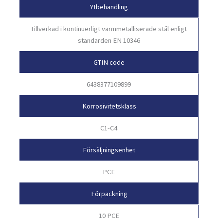
Ytbehandling
Tillverkad i kontinuerligt varmmetalliserade stål enligt
standarden EN 10346
GTIN code
6438377109899
Korrosivitetsklass
C1-C4
Försäljningsenhet
PCE
Förpackning
10 PCE