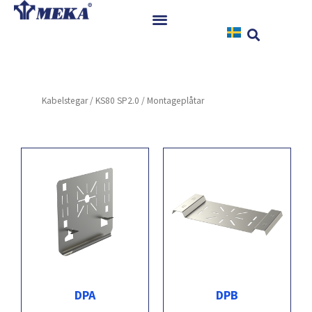
Hoppa
till
innehåll
Hem
Produkter
Kabelstegar
/
KS80 SP2.0
/ Montageplåtar
Referenser
Nyheter
Nedladdningar
Instruktioner
Kontakt
DPA
DPB