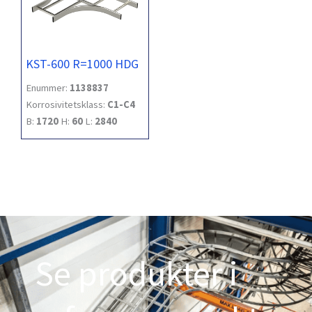
KST-600 R=1000 HDG
Enummer:
1138837
Korrosivitetsklass:
C1-C4
B:
1720
H:
60
L:
2840
Se produkter i