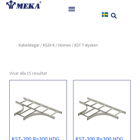
Hoppa
till
innehåll
Hem
Produkter
Kabelstegar
/
KS20 K
/
Hörnen
/ KST T-stycken
Referenser
Nyheter
Nedladdningar
Visar alla 15 resultat
Instruktioner
Kontakt
KST-200 R=300 HDG
KST-300 R=300 HDG