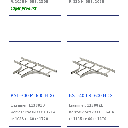
B:
1050
H:
60
L:
1500
B:
935
H:
60
L:
1670
Lager produkt
KST-300 R=600 HDG
KST-400 R=600 HDG
Enummer:
1138819
Enummer:
1138821
Korrosivitetsklass:
C1-C4
Korrosivitetsklass:
C1-C4
B:
1035
H:
60
L:
1770
B:
1135
H:
60
L:
1870