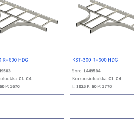
0 R=600 HDG
KST-300 R=600 HDG
49583
Snro:
1449584
ioluokka:
C1-C4
Korroosioluokka:
C1-C4
60
P:
1670
L:
1035
K:
60
P:
1770