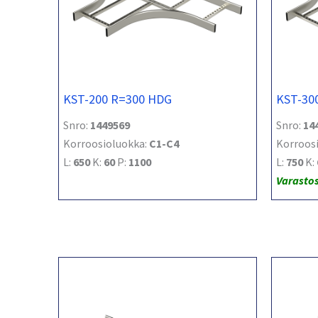
KST-200 R=300 HDG
KST-30
Snro:
1449569
Snro:
14
Korroosioluokka:
C1-C4
Korroos
L:
650
K:
60
P:
1100
L:
750
K:
Varasto