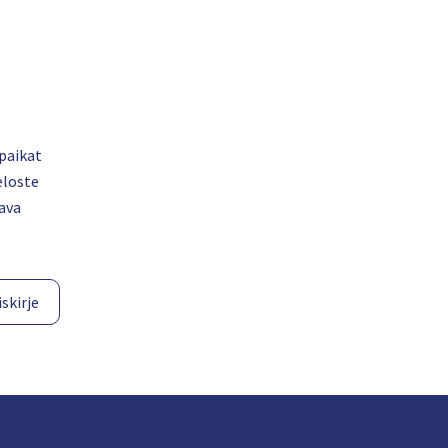
paikat
eloste
ava
skirje​