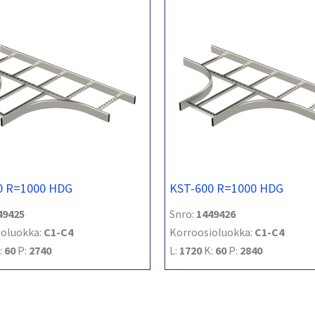
0 R=1000 HDG
KST-600 R=1000 HDG
49425
Snro:
1449426
ioluokka:
C1-C4
Korroosioluokka:
C1-C4
:
60
P:
2740
L:
1720
K:
60
P:
2840