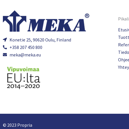
Pikal
Etusi
Tuot
Konetie 25, 90620 Oulu, Finland
Refer
+358 207 450 800
Tied
meka@meka.eu
Ohje
Yhtey
© 2023 Propria