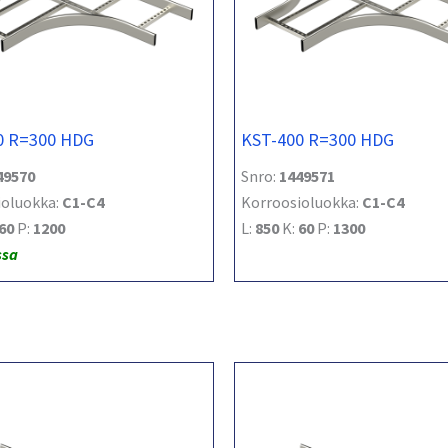
0 R=300 HDG
KST-400 R=300 HDG
49570
Snro:
1449571
ioluokka:
C1-C4
Korroosioluokka:
C1-C4
60
P:
1200
L:
850
K:
60
P:
1300
ssa