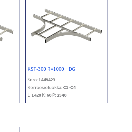
KST-300 R=1000 HDG
Snro:
1449423
Korroosioluokka:
C1-C4
L:
1420
K:
60
P:
2540