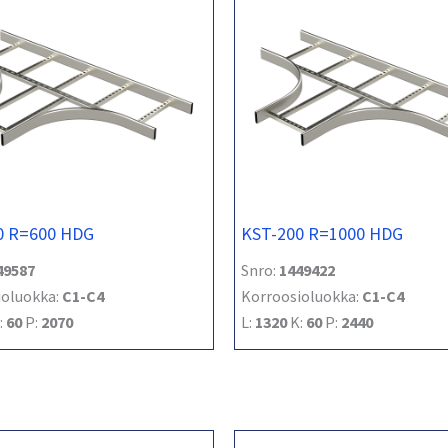
0 R=600 HDG
KST-200 R=1000 HDG
49587
Snro:
1449422
ioluokka:
C1-C4
Korroosioluokka:
C1-C4
:
60
P:
2070
L:
1320
K:
60
P:
2440