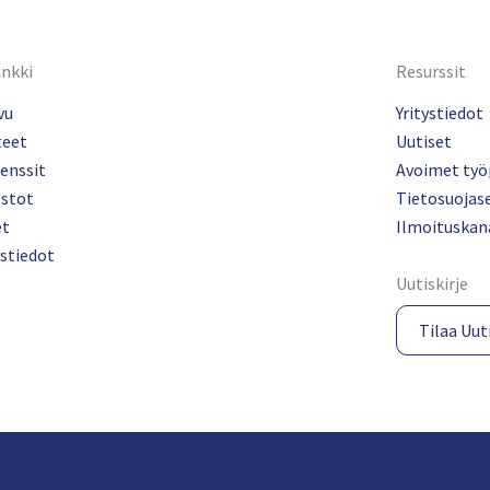
inkki
Resurssit
vu
Yritystiedot
teet
Uutiset
enssit
Avoimet työ
ostot
Tietosuojas
et
Ilmoituskan
stiedot
Uutiskirje
Tilaa Uuti