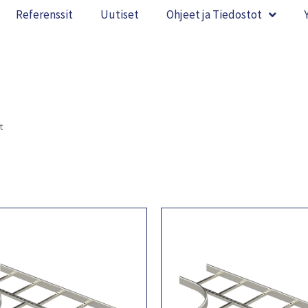
Referenssit
Uutiset
Ohjeet ja Tiedostot
t