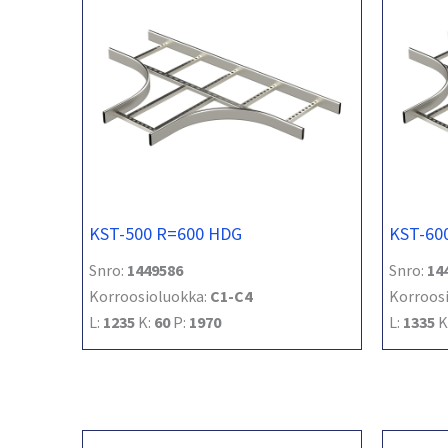
KST-500 R=600 HDG
KST-60
Snro:
1449586
Snro:
14
Korroosioluokka:
C1-C4
Korroos
L:
1235
K:
60
P:
1970
L:
1335
K