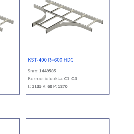
KST-400 R=600 HDG
Snro:
1449585
Korroosioluokka:
C1-C4
L:
1135
K:
60
P:
1870