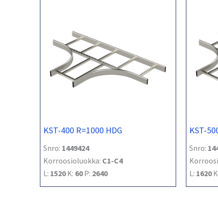
KST-400 R=1000 HDG
KST-50
Snro:
1449424
Snro:
14
Korroosioluokka:
C1-C4
Korroos
L:
1520
K:
60
P:
2640
L:
1620
K