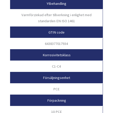
Ytbehandling
Varmförzinkad efter tillverkning i enlighet med
standarden EN ISO 1461
GTIN code
6438377017934
Korrosivitetsklass
C1-C4
Försäljningsenhet
PCE
Förpackning
10 PCE