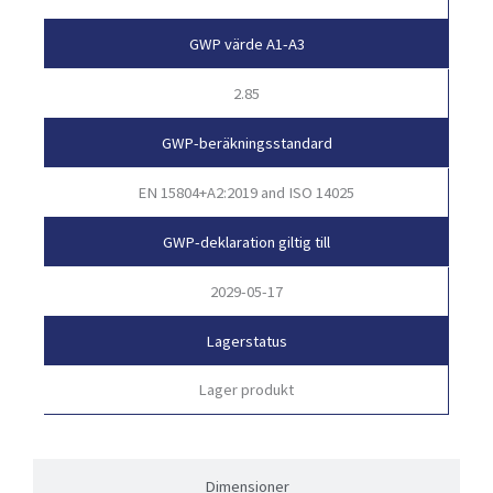
GWP värde A1-A3
2.85
GWP-beräkningsstandard
EN 15804+A2:2019 and ISO 14025
GWP-deklaration giltig till
2029-05-17
Lagerstatus
Lager produkt
Dimensioner