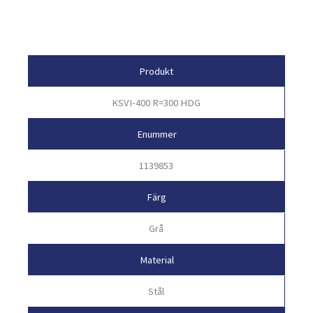
Egenskaper
Produkt
KSVI-400 R=300 HDG
Enummer
1139853
Färg
Grå
Material
Stål