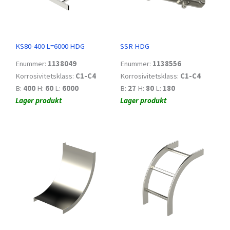
KS80-400 L=6000 HDG
SSR HDG
Enummer:
1138049
Enummer:
1138556
Korrosivitetsklass:
C1-C4
Korrosivitetsklass:
C1-C4
B:
400
H:
60
L:
6000
B:
27
H:
80
L:
180
Lager produkt
Lager produkt