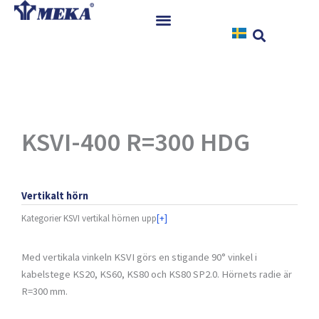
Hoppa
till
innehåll
Hem
Produkter
Referenser
Nyheter
KSVI-400 R=300 HDG
Nedladdningar
Instruktioner
Vertikalt hörn
Kontakt
Kategorier
KSVI vertikal hörnen upp
[+]
Med vertikala vinkeln KSVI görs en stigande 90° vinkel i
kabelstege KS20, KS60, KS80 och KS80 SP2.0. Hörnets radie är
R=300 mm.