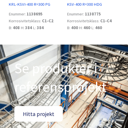
KRL-KSVI-400 R=300 PG
KSV-400 R=300 HDG
Enummer:
1138695
Enummer:
1138775
Korrosivitetsklass:
C1-C2
Korrosivitetsklass:
C1-C4
B:
408
H:
384
L:
384
B:
400
H:
460
L:
460
Se produkter i
referensprojekt
Hitta projekt