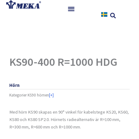
Hoppa
till
innehåll
Hem
Produkter
Referenser
Nyheter
KS90-400 R=1000 HDG
Nedladdningar
Instruktioner
Hörn
Kontakt
Kategorier
KS90 hörnen
[+]
Med hörn KS90 skapas en 90° vinkel för kabelstege KS20, KS60,
KS80 och KS80 SP2.0. Hörnets radiealternativ är R=100 mm,
R=300 mm, R=600 mm och R=1000 mm.