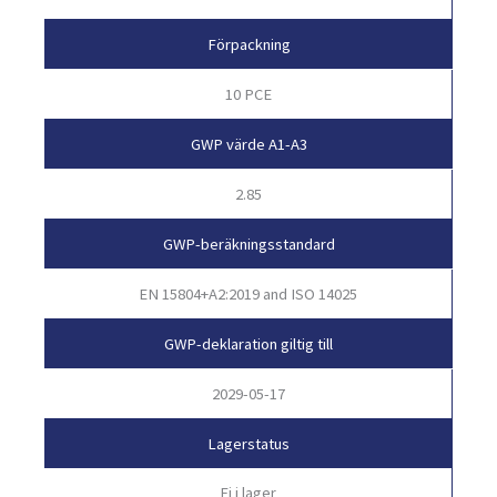
Förpackning
10 PCE
GWP värde A1-A3
2.85
GWP-beräkningsstandard
EN 15804+A2:2019 and ISO 14025
GWP-deklaration giltig till
2029-05-17
Lagerstatus
Ej i lager