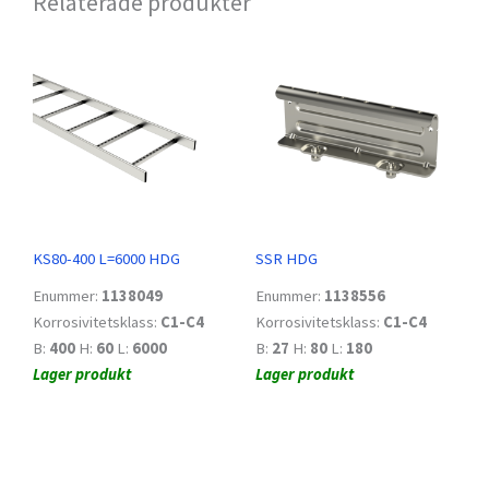
Relaterade produkter
KS80-400 L=6000 HDG
SSR HDG
Enummer:
1138049
Enummer:
1138556
Korrosivitetsklass:
C1-C4
Korrosivitetsklass:
C1-C4
B:
400
H:
60
L:
6000
B:
27
H:
80
L:
180
Lager produkt
Lager produkt