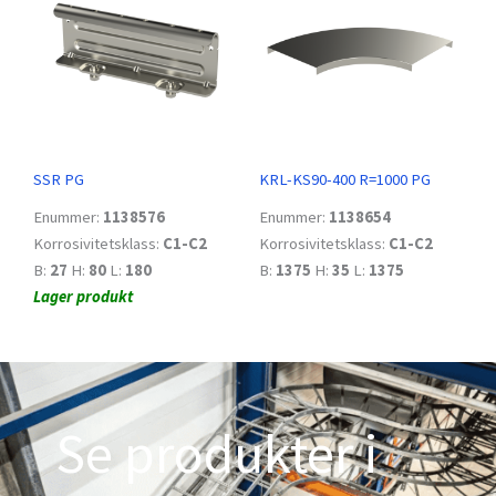
SSR PG
KRL-KS90-400 R=1000 PG
Enummer:
1138576
Enummer:
1138654
Korrosivitetsklass:
C1-C2
Korrosivitetsklass:
C1-C2
B:
27
H:
80
L:
180
B:
1375
H:
35
L:
1375
Lager produkt
Se produkter i