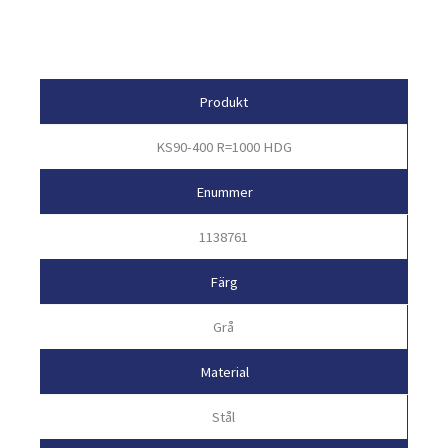
Egenskaper
Produkt
KS90-400 R=1000 HDG
Enummer
1138761
Färg
Grå
Material
Stål