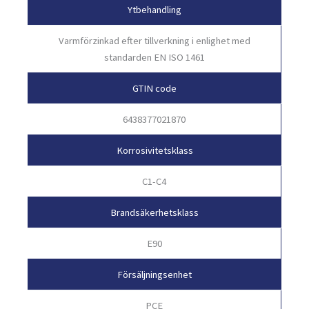
Ytbehandling
Varmförzinkad efter tillverkning i enlighet med
standarden EN ISO 1461
GTIN code
6438377021870
Korrosivitetsklass
C1-C4
Brandsäkerhetsklass
E90
Försäljningsenhet
PCE