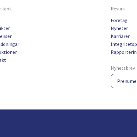
 länk
Resurs
Företag
ukter
Nyheter
enser
Karriärer
addningar
Integritetsp
uktioner
Rapporterin
akt
Nyhetsbrev
Prenume