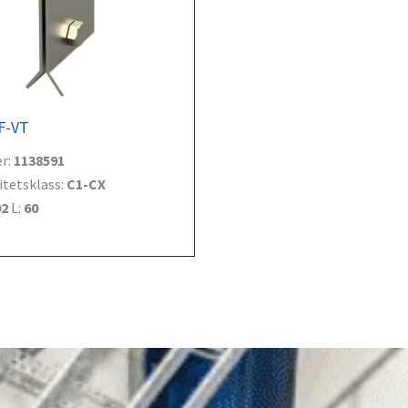
F-VT
r:
1138591
itetsklass:
C1-CX
92
L:
60