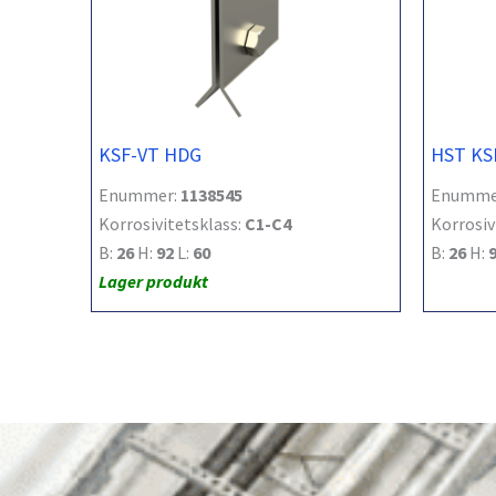
KSF-VT HDG
HST KS
Enummer:
1138545
Enumme
Korrosivitetsklass:
C1-C4
Korrosiv
B:
26
H:
92
L:
60
B:
26
H:
Lager produkt