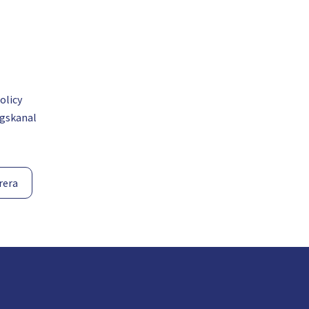
olicy
gskanal
rera