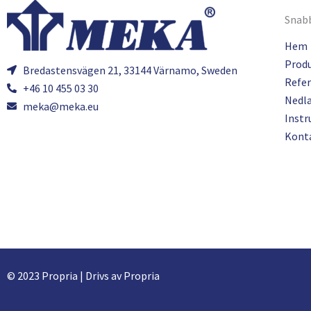
Snabb
Hem
Prod
Bredastensvägen 21, 33144 Värnamo, Sweden
Refer
+46 10 455 03 30
Nedl
meka@meka.eu
Instr
Kont
© 2023 Propria | Drivs av Propria