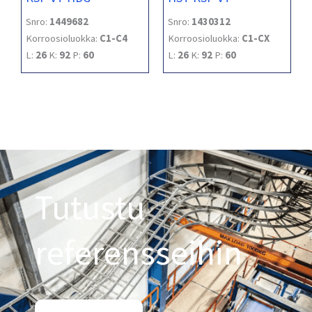
Snro:
1449682
Snro:
1430312
Korroosioluokka:
C1-C4
Korroosioluokka:
C1-CX
L:
26
K:
92
P:
60
L:
26
K:
92
P:
60
Tutustu
referensseihin