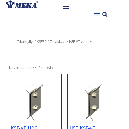
Siirry
sisältöön
Etusivu
Tuotteet
Tikashyllyt
/
KSF80
/
Tarvikkeet
/ KSF-VT välituki
Referenssit
Uutiset
Ohjeet ja Tiedostot
Näytetään kaikki 2 tulosta
Yhteystiedot
KSF-VT HDG
HST KSF-VT