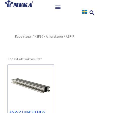
Hoppa
till
innehåll
Hem
Produkter
Kabelstegar
/
KSF80
/
Ankarskenor
/ ASR-P
Referenser
Nyheter
Nedladdningar
Endast ett sökresultat
Instruktioner
Kontakt
ASR-P L=6030 HDG