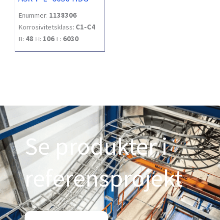
Enummer:
1138306
Korrosivitetsklass:
C1-C4
B:
48
H:
106
L:
6030
Se produkter i
referensprojekt