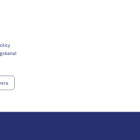
olicy
gskanal
rera