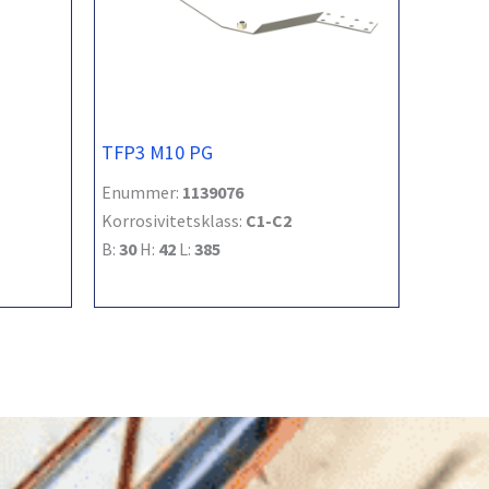
TFP3 M10 PG
Enummer:
1139076
Korrosivitetsklass:
C1-C2
B:
30
H:
42
L:
385