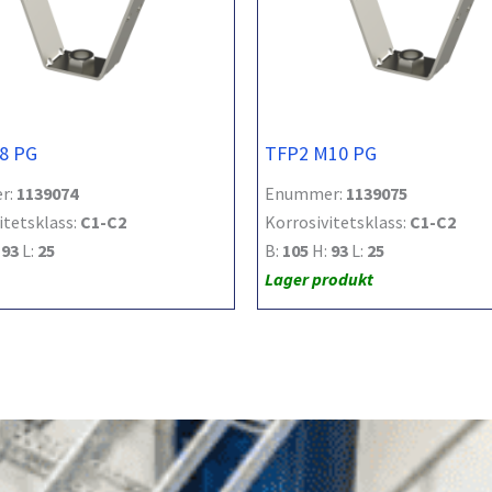
8 PG
TFP2 M10 PG
r:
1139074
Enummer:
1139075
itetsklass:
C1-C2
Korrosivitetsklass:
C1-C2
:
93
L:
25
B:
105
H:
93
L:
25
Lager produkt