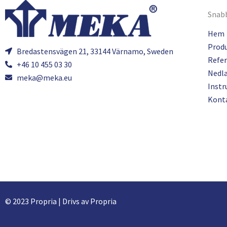
Snabb
Hem
Prod
Bredastensvägen 21, 33144 Värnamo, Sweden
Refer
+46 10 455 03 30
Nedl
meka@meka.eu
Instr
Kont
© 2023 Propria | Drivs av Propria