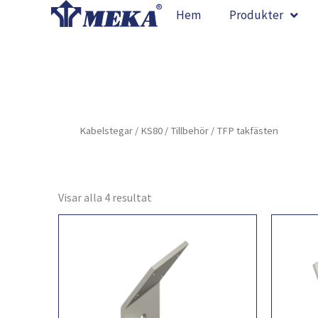
Hoppa
Hem
Produkter
till
innehåll
Kabelstegar
/
KS80
/
Tillbehör
/ TFP takfästen
Visar alla 4 resultat