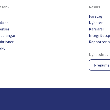
 länk
Resurs
Företag
ukter
Nyheter
enser
Karriärer
addningar
Integritetsp
uktioner
Rapporterin
akt
Nyhetsbrev
Prenume