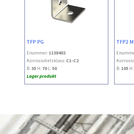
TFP PG
TFP2 M
Enummer:
1138402
Enumme
Korrosivitetsklass:
C1-C2
Korrosiv
B:
35
H:
70
L:
50
B:
105
H
Lager produkt