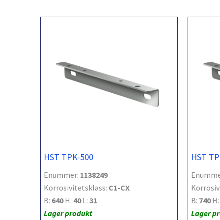
HST TPK-500
HST TP
Enummer:
1138249
Enumme
Korrosivitetsklass:
C1-CX
Korrosiv
B:
640
H:
40
L:
31
B:
740
H
Lager produkt
Lager p