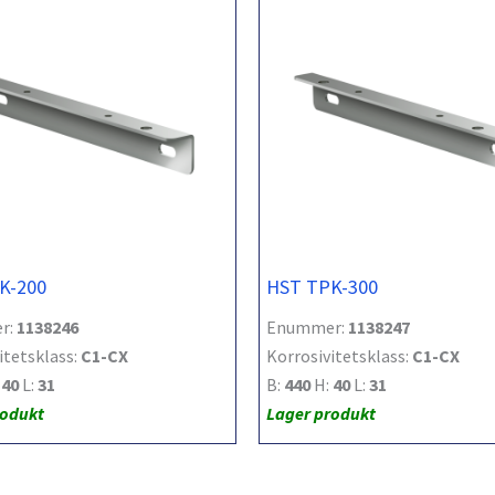
K-200
HST TPK-300
r:
1138246
Enummer:
1138247
itetsklass:
C1-CX
Korrosivitetsklass:
C1-CX
:
40
L:
31
B:
440
H:
40
L:
31
rodukt
Lager produkt