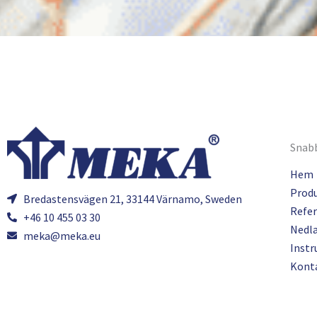
Snabb
Hem
Prod
Bredastensvägen 21, 33144 Värnamo, Sweden
Refer
+46 10 455 03 30
Nedl
meka@meka.eu
Instr
Kont