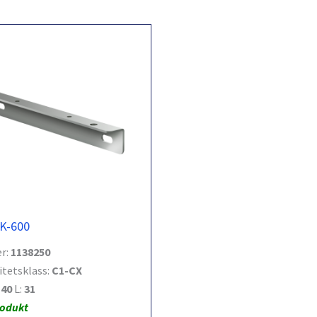
K-600
r:
1138250
itetsklass:
C1-CX
:
40
L:
31
rodukt