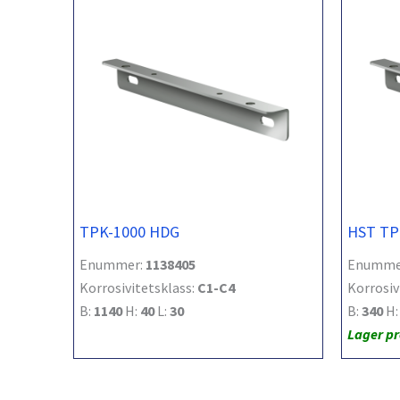
TPK-1000 HDG
HST TP
Enummer:
1138405
Enumme
Korrosivitetsklass:
C1-C4
Korrosiv
B:
1140
H:
40
L:
30
B:
340
H
Lager p