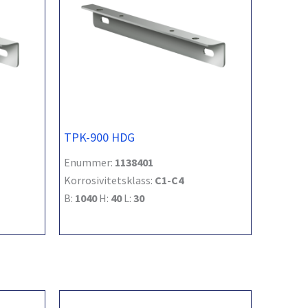
TPK-900 HDG
Enummer:
1138401
Korrosivitetsklass:
C1-C4
B:
1040
H:
40
L:
30