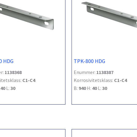
0 HDG
TPK-800 HDG
r:
1138368
Enummer:
1138387
itetsklass:
C1-C4
Korrosivitetsklass:
C1-C4
:
40
L:
30
B:
940
H:
40
L:
30