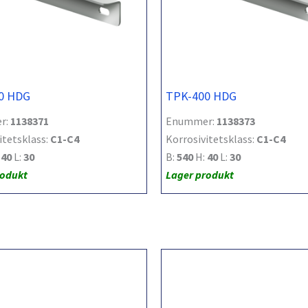
0 HDG
TPK-400 HDG
r:
1138371
Enummer:
1138373
itetsklass:
C1-C4
Korrosivitetsklass:
C1-C4
:
40
L:
30
B:
540
H:
40
L:
30
rodukt
Lager produkt