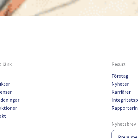
 länk
Resurs
Företag
ukter
Nyheter
enser
Karriärer
addningar
Integritetsp
uktioner
Rapporterin
akt
Nyhetsbrev
Prenume