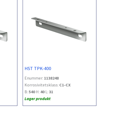
HST TPK-400
Enummer:
1138248
Korrosivitetsklass:
C1-CX
B:
540
H:
40
L:
31
Lager produkt