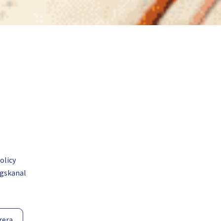
olicy
gskanal
rera