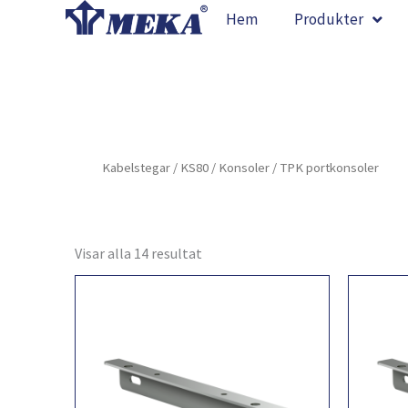
Hoppa
Hem
Produkter
till
innehåll
Kabelstegar
/
KS80
/
Konsoler
/ TPK portkonsoler
Visar alla 14 resultat