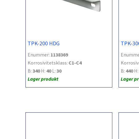
TPK-200 HDG
TPK-30
Enummer:
1138369
Enumme
Korrosivitetsklass:
C1-C4
Korrosiv
B:
340
H:
40
L:
30
B:
440
H
Lager produkt
Lager p