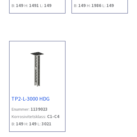
B:
149
H:
1491
L:
149
B:
149
H:
1986
L:
149
TP2-L-3000 HDG
Enummer:
1139023
Korrosivitetsklass:
C1-C4
B:
149
H:
149
L:
3021