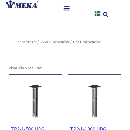
Hoppa
till
innehåll
Hem
Produkter
Kabelstegar
/
KS60
/
Takpendlar
/ TP2-L takpendlar
Referenser
Nyheter
Nedladdningar
Visar alla 5 resultat
Instruktioner
Kontakt
TP2-L-500 HDG
TP2-L-1000 HDG