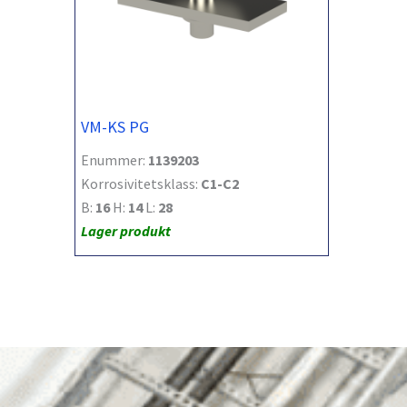
VM-KS PG
Enummer:
1139203
Korrosivitetsklass:
C1-C2
B:
16
H:
14
L:
28
Lager produkt