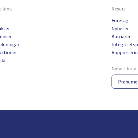
 länk
Resurs
Företag
ukter
Nyheter
enser
Karriärer
addningar
Integritetsp
uktioner
Rapporterin
akt
Nyhetsbrev
Prenume