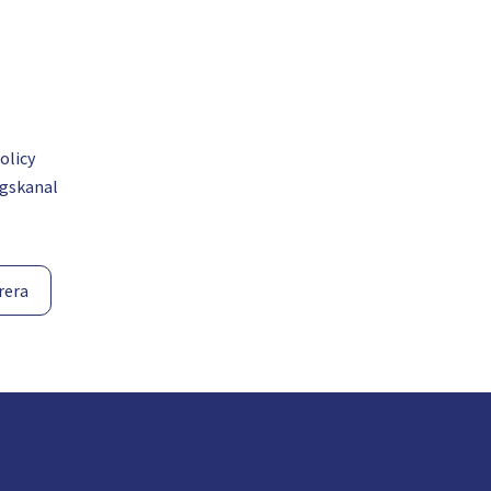
olicy
gskanal
rera