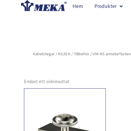
Hoppa
Hem
Produkter
till
innehåll
Kabelstegar
/
KS20 K
/
Tillbehör
/ VM-KS armaturfästen
Endast ett sökresultat