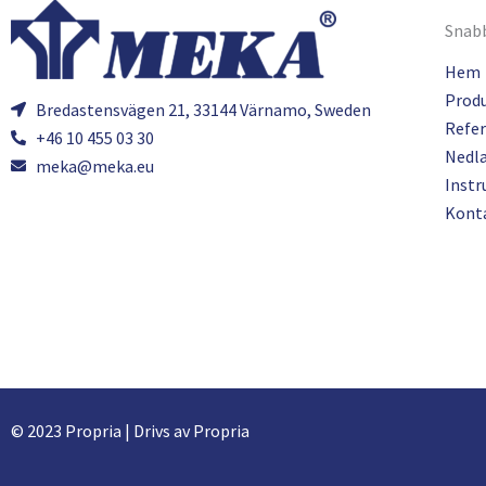
Snabb
Hem
Prod
Bredastensvägen 21, 33144 Värnamo, Sweden
Refer
+46 10 455 03 30
Nedl
meka@meka.eu
Instr
Kont
© 2023 Propria | Drivs av Propria