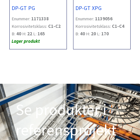
DP-GT PG
DP-GT XPG
Enummer:
1171338
Enummer:
1139056
Korrosivitetsklass:
C1-C2
Korrosivitetsklass:
C1-C4
B:
40
H:
22
L:
165
B:
40
H:
20
L:
170
Lager produkt
Se produkter i
referensprojekt