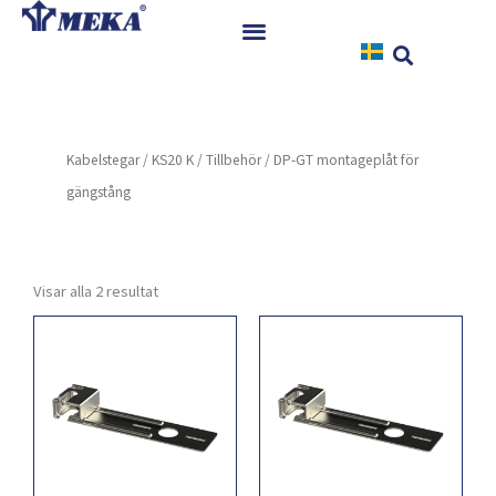
Hoppa
till
innehåll
Hem
Produkter
Kabelstegar
/
KS20 K
/
Tillbehör
/ DP-GT montageplåt för
Referenser
gängstång
Nyheter
Nedladdningar
Instruktioner
Visar alla 2 resultat
Kontakt