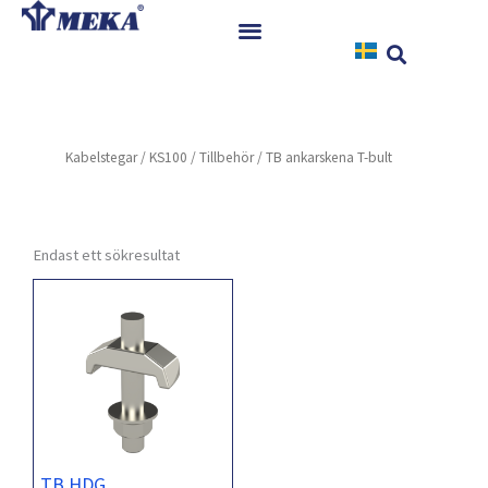
Hoppa
till
innehåll
Hem
Produkter
Kabelstegar
/
KS100
/
Tillbehör
/ TB ankarskena T-bult
Referenser
Nyheter
Nedladdningar
Endast ett sökresultat
Instruktioner
Kontakt
TB HDG