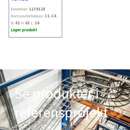
Enummer:
1139128
Korrosivitetsklass:
C1-C4
B:
42
H:
63
L:
16
Lager produkt
Se produkter i
referensprojekt