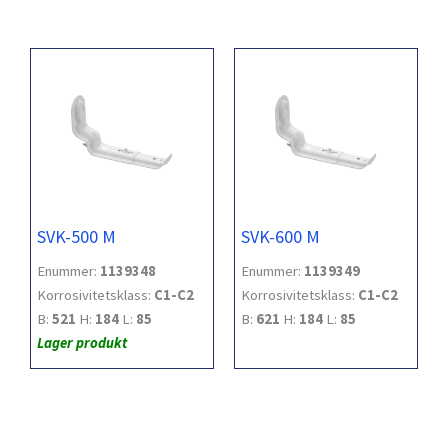
SVK-500 M
SVK-600 M
Enummer:
1139348
Enummer:
1139349
Korrosivitetsklass:
C1-C2
Korrosivitetsklass:
C1-C2
B:
521
H:
184
L:
85
B:
621
H:
184
L:
85
Lager produkt