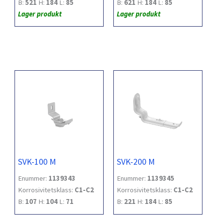
B:
521
H:
184
L:
85
B:
621
H:
184
L:
85
Lager produkt
Lager produkt
SVK-100 M
SVK-200 M
Enummer:
1139343
Enummer:
1139345
Korrosivitetsklass:
C1-C2
Korrosivitetsklass:
C1-C2
B:
107
H:
104
L:
71
B:
221
H:
184
L:
85