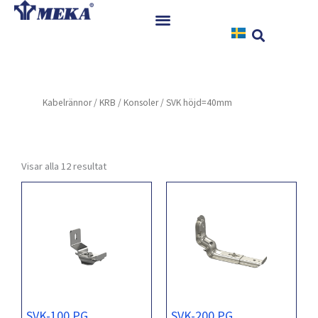
Hoppa
till
innehåll
Hem
Produkter
Kabelrännor
/
KRB
/
Konsoler
/ SVK höjd=40mm
Referenser
Nyheter
Nedladdningar
Visar alla 12 resultat
Instruktioner
Kontakt
SVK-100 PG
SVK-200 PG