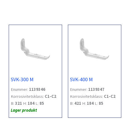
SVK-300 M
SVK-400 M
Enummer:
1139346
Enummer:
1139347
Korrosivitetsklass:
C1-C2
Korrosivitetsklass:
C1-C2
B:
321
H:
184
L:
85
B:
421
H:
184
L:
85
Lager produkt