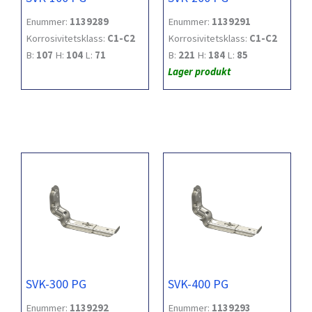
Enummer:
1139289
Enummer:
1139291
Korrosivitetsklass:
C1-C2
Korrosivitetsklass:
C1-C2
B:
107
H:
104
L:
71
B:
221
H:
184
L:
85
Lager produkt
SVK-300 PG
SVK-400 PG
Enummer:
1139292
Enummer:
1139293