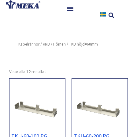
Hoppa
till
innehåll
Hem
Produkter
Kabelrännor
/
KRB
/
Hörnen
/ TKU höjd=60mm
Referenser
Nyheter
Nedladdningar
Visar alla 12 resultat
Instruktioner
Kontakt
TKU-60-100 PG
TKU-60-200 PG