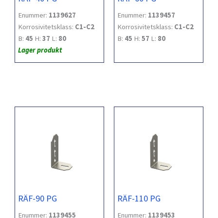
Enummer:
1139627
Enummer:
1139457
Korrosivitetsklass:
C1-C2
Korrosivitetsklass:
C1-C2
B:
45
H:
37
L:
80
B:
45
H:
57
L:
80
Lager produkt
RÄF-90 PG
RÄF-110 PG
Enummer:
1139455
Enummer:
1139453