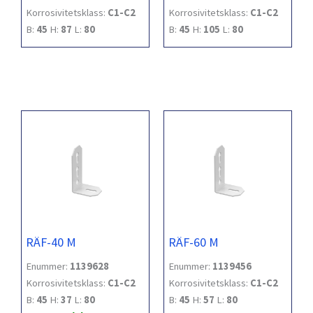
Korrosivitetsklass:
C1-C2
Korrosivitetsklass:
C1-C2
B:
45
H:
87
L:
80
B:
45
H:
105
L:
80
RÄF-40 M
RÄF-60 M
Enummer:
1139628
Enummer:
1139456
Korrosivitetsklass:
C1-C2
Korrosivitetsklass:
C1-C2
B:
45
H:
37
L:
80
B:
45
H:
57
L:
80