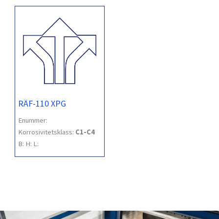
RÄF-110 XPG
Enummer:
Korrosivitetsklass:
C1-C4
B:
H:
L: