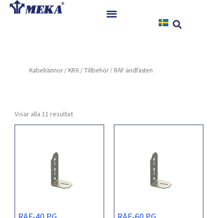
Hoppa
till
innehåll
Hem
Produkter
Kabelrännor
/
KRA
/
Tillbehör
/ RÄF ändfästen
Referenser
Nyheter
Nedladdningar
Visar alla 11 resultat
Instruktioner
Kontakt
RÄF-40 PG
RÄF-60 PG