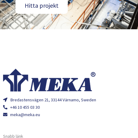
Hitta projekt
Bredastensvägen 21, 33144 Värnamo, Sweden
+46 10 455 03 30
meka@meka.eu
Snabb länk