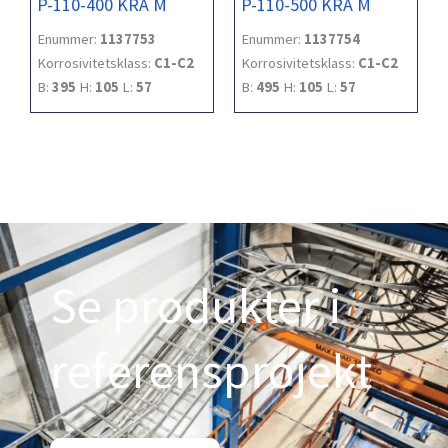
P-110-400 KRA M
P-110-500 KRA M
Enummer:
1137753
Enummer:
1137754
Korrosivitetsklass:
C1-C2
Korrosivitetsklass:
C1-C2
B:
395
H:
105
L:
57
B:
495
H:
105
L:
57
Se produkter i
referensprojekt