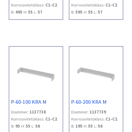
Korrosivitetsklass:
C1-C2
Korrosivitetsklass:
C1-C2
B:
495
H:
55
L:
57
B:
595
H:
55
L:
57
P-60-100 KRA M
P-60-200 KRA M
Enummer:
1137738
Enummer:
1137739
Korrosivitetsklass:
C1-C2
Korrosivitetsklass:
C1-C2
B:
95
H:
55
L:
56
B:
195
H:
55
L:
56