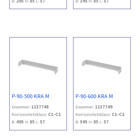
B:
295
H:
85
L:
57
B:
395
H:
85
L:
57
P-90-500 KRA M
P-90-600 KRA M
Enummer:
1137748
Enummer:
1137749
Korrosivitetsklass:
C1-C2
Korrosivitetsklass:
C1-C2
B:
495
H:
85
L:
57
B:
595
H:
85
L:
57