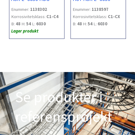
Enummer:
1138302
Enummer:
1138597
Korrosivitetsklass:
C1-C4
Korrosivitetsklass:
C1-CX
B:
48
H:
54
L:
6030
B:
48
H:
54
L:
6030
Lager produkt
Se produkter i
referensprojekt