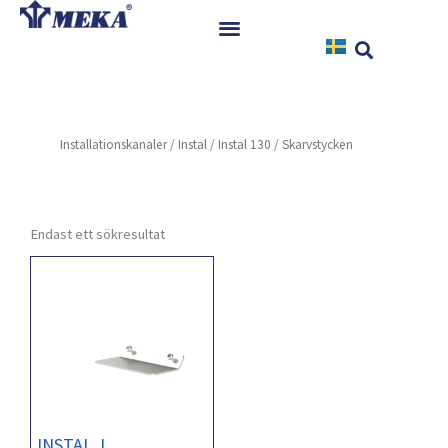
Hoppa
till
innehåll
Hem
Produkter
Installationskanaler
/
Instal
/
Instal 130
/ Skarvstycken
Referenser
Nyheter
Nedladdningar
Endast ett sökresultat
Instruktioner
Kontakt
INSTAL J