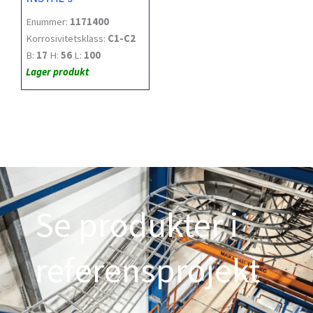
Enummer:
1171400
Korrosivitetsklass:
C1-C2
B:
17
H:
56
L:
100
Lager produkt
Se produkter i
referensprojekt