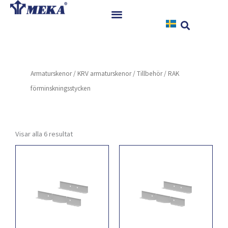
Hoppa
till
innehåll
Hem
Produkter
Armaturskenor
/
KRV armaturskenor
/
Tillbehör
/ RAK
Referenser
förminskningsstycken
Nyheter
Nedladdningar
Instruktioner
Visar alla 6 resultat
Kontakt