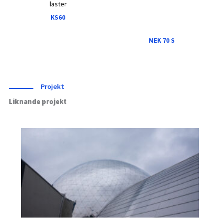
laster
KS60
MEK 70 S
Projekt
Liknande projekt