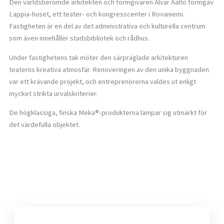
Den världsberömde arkitekten och formgivaren Alvar Aalto formgav
Lappia-huset, ett teater- och kongresscenter i Rovaniemi.
Fastigheten är en del av det administrativa och kulturella centrum
som även innehåller stadsbibliotek och rådhus.
Under fastighetens tak möter den särpräglade arkitekturen
teaterns kreativa atmosfär. Renoveringen av den unika byggnaden
var ett krävande projekt, och entreprenörerna valdes ut enligt
mycket strikta urvalskriterier.
De högklassiga, finska Meka®-produkterna lämpar sig utmärkt för
det värdefulla objektet.