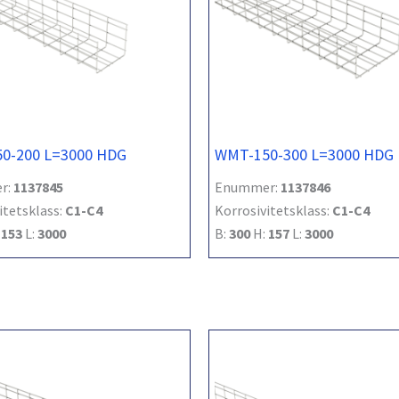
0-200 L=3000 HDG
WMT-150-300 L=3000 HDG
r:
1137845
Enummer:
1137846
itetsklass:
C1-C4
Korrosivitetsklass:
C1-C4
:
153
L:
3000
B:
300
H:
157
L:
3000