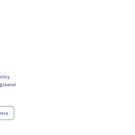
olicy
gskanal
rera