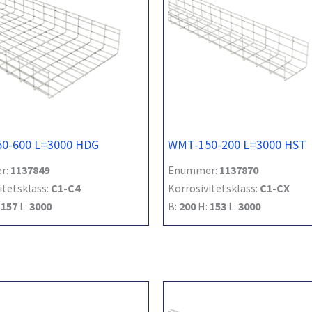
0-600 L=3000 HDG
WMT-150-200 L=3000 HST
r:
1137849
Enummer:
1137870
itetsklass:
C1-C4
Korrosivitetsklass:
C1-CX
:
157
L:
3000
B:
200
H:
153
L:
3000