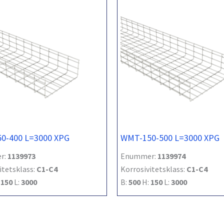
0-400 L=3000 XPG
WMT-150-500 L=3000 XPG
r:
1139973
Enummer:
1139974
itetsklass:
C1-C4
Korrosivitetsklass:
C1-C4
:
150
L:
3000
B:
500
H:
150
L:
3000