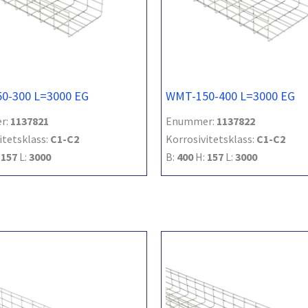
0-300 L=3000 EG
WMT-150-400 L=3000 EG
r:
1137821
Enummer:
1137822
itetsklass:
C1-C2
Korrosivitetsklass:
C1-C2
:
157
L:
3000
B:
400
H:
157
L:
3000