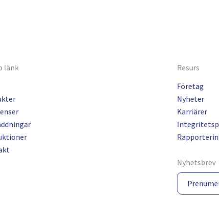
 länk
Resurs
Företag
ukter
Nyheter
enser
Karriärer
addningar
Integritetsp
uktioner
Rapporterin
akt
Nyhetsbrev
Prenume