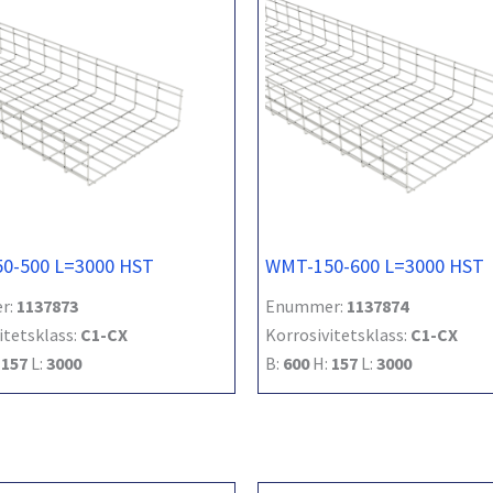
0-500 L=3000 HST
WMT-150-600 L=3000 HST
r:
1137873
Enummer:
1137874
itetsklass:
C1-CX
Korrosivitetsklass:
C1-CX
:
157
L:
3000
B:
600
H:
157
L:
3000