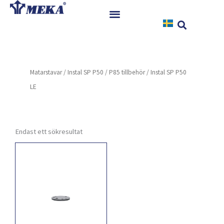
Hoppa
till
innehåll
Hem
Produkter
Matarstavar
/
Instal SP P50 / P85 tillbehör
/ Instal SP P50
Referenser
LE
Nyheter
Nedladdningar
Instruktioner
Endast ett sökresultat
Kontakt