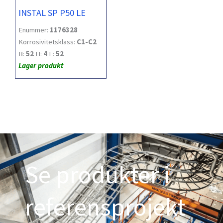
INSTAL SP P50 LE
Enummer:
1176328
Korrosivitetsklass:
C1-C2
B:
52
H:
4
L:
52
Lager produkt
Se produkter i
referensprojekt