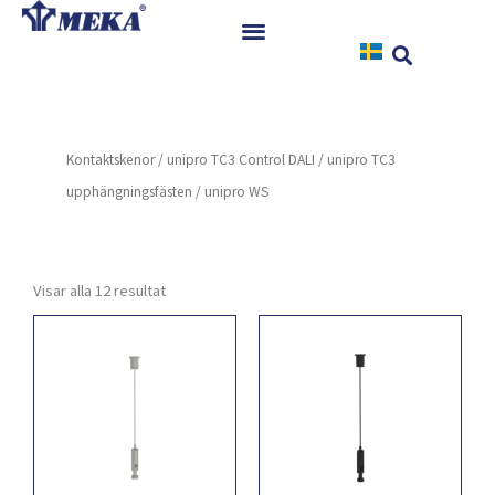
Hoppa
till
innehåll
Hem
Produkter
Kontaktskenor
/
unipro TC3 Control DALI
/
unipro TC3
Referenser
upphängningsfästen
/ unipro WS
Nyheter
Nedladdningar
Instruktioner
Visar alla 12 resultat
Kontakt