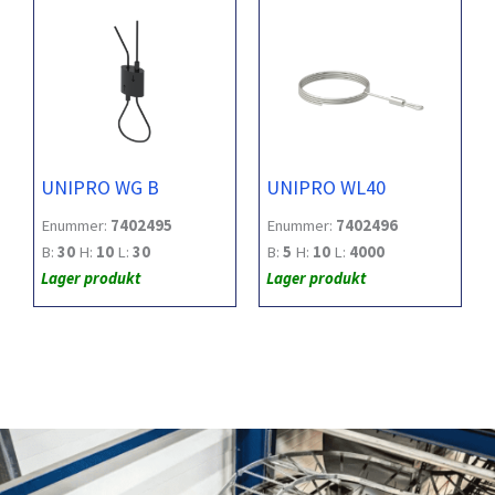
UNIPRO WG B
UNIPRO WL40
Enummer:
7402495
Enummer:
7402496
B:
30
H:
10
L:
30
B:
5
H:
10
L:
4000
Lager produkt
Lager produkt