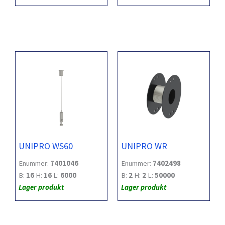
UNIPRO WS60
UNIPRO WR
Enummer:
7401046
Enummer:
7402498
B:
16
H:
16
L:
6000
B:
2
H:
2
L:
50000
Lager produkt
Lager produkt