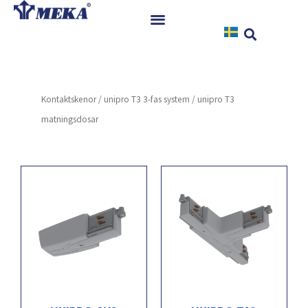
Hoppa
till
innehåll
Hem
Produkter
Kontaktskenor
/
unipro T3 3-fas system
/ unipro T3
Referenser
matningsdosar
Nyheter
Nedladdningar
Instruktioner
Kontakt