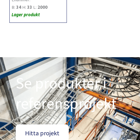
B:
34
H:
33
L:
2000
Lager produkt
Se produkter i
referensprojekt
Hitta projekt