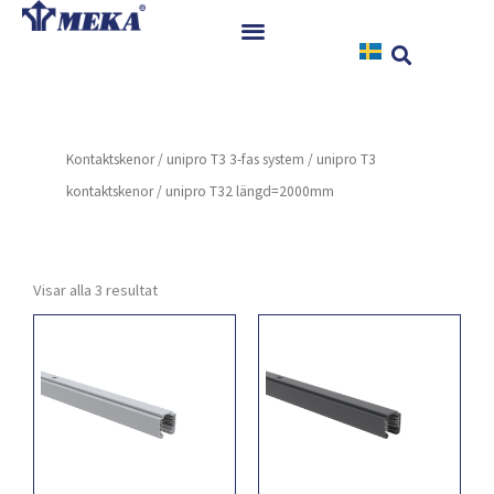
Hoppa
till
innehåll
Hem
Produkter
Kontaktskenor
/
unipro T3 3-fas system
/
unipro T3
Referenser
kontaktskenor
/ unipro T32 längd=2000mm
Nyheter
Nedladdningar
Instruktioner
Visar alla 3 resultat
Kontakt