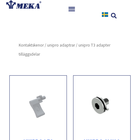
Hoppa
till
innehåll
Hem
Produkter
Kontaktskenor
/
unipro adaptrar
/ unipro T3 adapter
Referenser
tilläggsdelar
Nyheter
Nedladdningar
Instruktioner
Kontakt