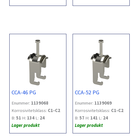
CCA-46 PG
CCA-52 PG
Enummer:
1139068
Enummer:
1139069
Korrosivitetsklass:
C1-C2
Korrosivitetsklass:
C1-C2
B:
51
H:
134
L:
24
B:
57
H:
141
L:
24
Lager produkt
Lager produkt