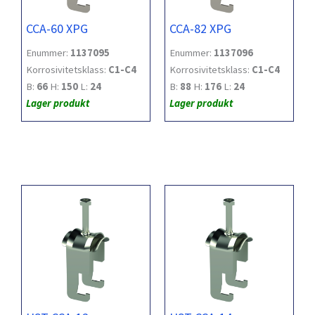
CCA-60 XPG
CCA-82 XPG
Enummer:
1137095
Enummer:
1137096
Korrosivitetsklass:
C1-C4
Korrosivitetsklass:
C1-C4
B:
66
H:
150
L:
24
B:
88
H:
176
L:
24
Lager produkt
Lager produkt