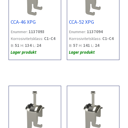
CCA-46 XPG
CCA-52 XPG
Enummer:
1137093
Enummer:
1137094
Korrosivitetsklass:
C1-C4
Korrosivitetsklass:
C1-C4
B:
51
H:
134
L:
24
B:
57
H:
141
L:
24
Lager produkt
Lager produkt