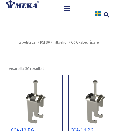
Hoppa
till
innehåll
Hem
Produkter
Kabelstegar
/
KSF80
/
Tillbehör
/ CCA kabelhållare
Referenser
Nyheter
Nedladdningar
Visar alla 36 resultat
Instruktioner
Kontakt
CCA-12 PG
CCA-14 PG