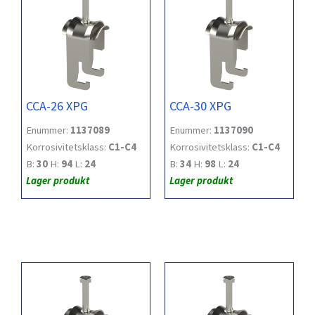
CCA-26 XPG
CCA-30 XPG
Enummer:
1137089
Enummer:
1137090
Korrosivitetsklass:
C1-C4
Korrosivitetsklass:
C1-C4
B:
30
H:
94
L:
24
B:
34
H:
98
L:
24
Lager produkt
Lager produkt