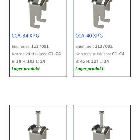
CCA-34 XPG
CCA-40 XPG
Enummer:
1137091
Enummer:
1137092
Korrosivitetsklass:
C1-C4
Korrosivitetsklass:
C1-C4
B:
38
H:
103
L:
24
B:
45
H:
127
L:
24
Lager produkt
Lager produkt