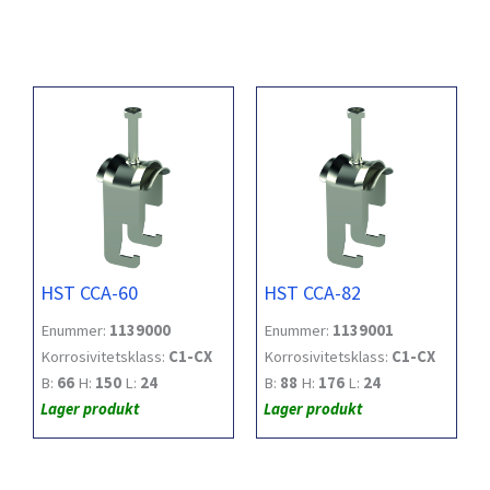
HST CCA-60
HST CCA-82
Enummer:
1139000
Enummer:
1139001
Korrosivitetsklass:
C1-CX
Korrosivitetsklass:
C1-CX
B:
66
H:
150
L:
24
B:
88
H:
176
L:
24
Lager produkt
Lager produkt