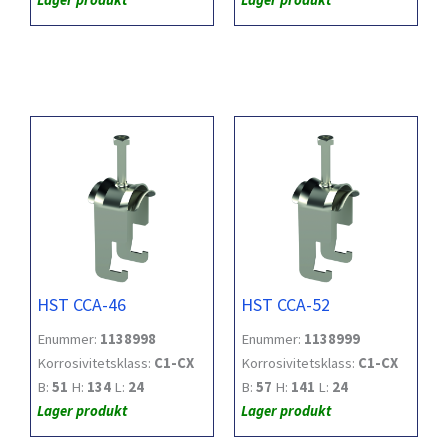
HST CCA-46
HST CCA-52
Enummer:
1138998
Enummer:
1138999
Korrosivitetsklass:
C1-CX
Korrosivitetsklass:
C1-CX
B:
51
H:
134
L:
24
B:
57
H:
141
L:
24
Lager produkt
Lager produkt