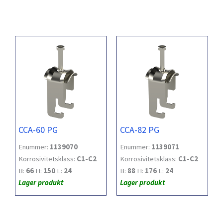
CCA-60 PG
CCA-82 PG
Enummer:
1139070
Enummer:
1139071
Korrosivitetsklass:
C1-C2
Korrosivitetsklass:
C1-C2
B:
66
H:
150
L:
24
B:
88
H:
176
L:
24
Lager produkt
Lager produkt