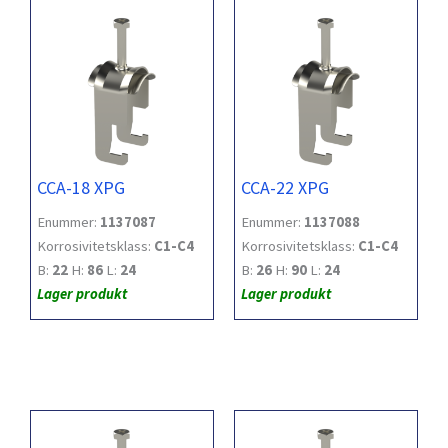
CCA-18 XPG
CCA-22 XPG
Enummer:
1137087
Enummer:
1137088
Korrosivitetsklass:
C1-C4
Korrosivitetsklass:
C1-C4
B:
22
H:
86
L:
24
B:
26
H:
90
L:
24
Lager produkt
Lager produkt