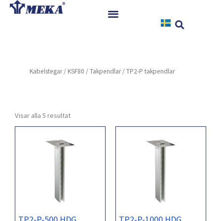
Hoppa
till
innehåll
Hem
Produkter
Kabelstegar
/
KSF80
/
Takpendlar
/ TP2-P takpendlar
Referenser
Nyheter
Nedladdningar
Visar alla 5 resultat
Instruktioner
Kontakt
TP2-P-500 HDG
TP2-P-1000 HDG