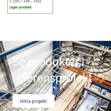
B:
220
H:
149
L:
3021
Lager produkt
Se produkter i
referensprojekt
Hitta projekt