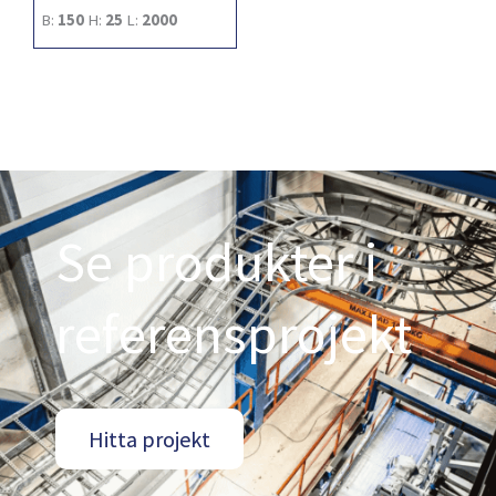
B:
150
H:
25
L:
2000
Se produkter i
referensprojekt
Hitta projekt