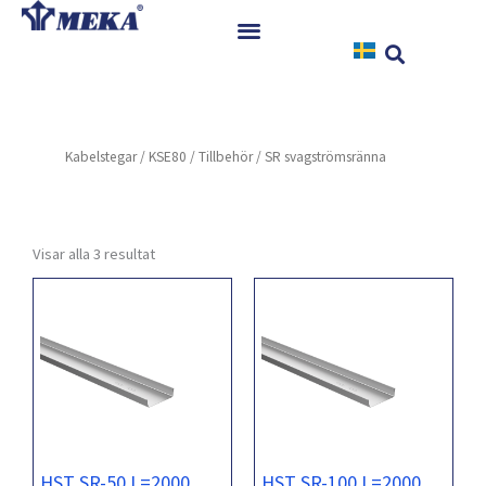
Hoppa
till
innehåll
Hem
Produkter
Kabelstegar
/
KSE80
/
Tillbehör
/ SR svagströmsränna
Referenser
Nyheter
Nedladdningar
Visar alla 3 resultat
Instruktioner
Kontakt
HST SR-50 L=2000
HST SR-100 L=2000