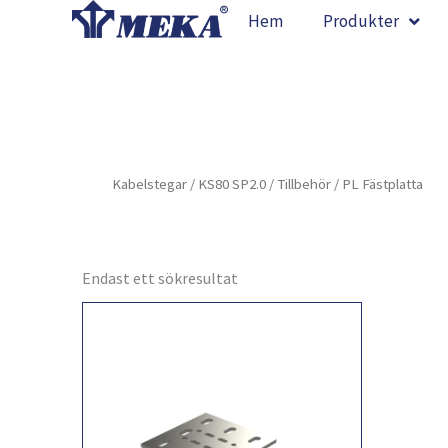
Hoppa
Hem
Produkter
till
innehåll
Kabelstegar
/
KS80 SP2.0
/
Tillbehör
/ PL Fästplatta
Endast ett sökresultat