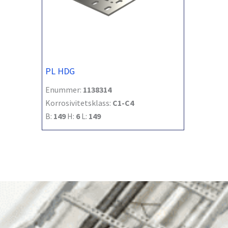
PL HDG
Enummer:
1138314
Korrosivitetsklass:
C1-C4
B:
149
H:
6
L:
149