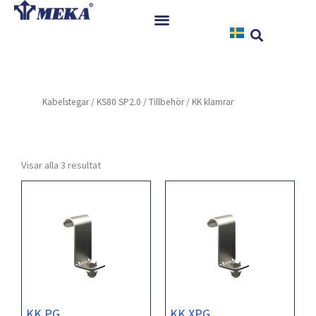
Hoppa
till
innehåll
Hem
Produkter
Kabelstegar
/
KS80 SP2.0
/
Tillbehör
/ KK klamrar
Referenser
Nyheter
Nedladdningar
Visar alla 3 resultat
Instruktioner
Kontakt
KK PG
KK XPG