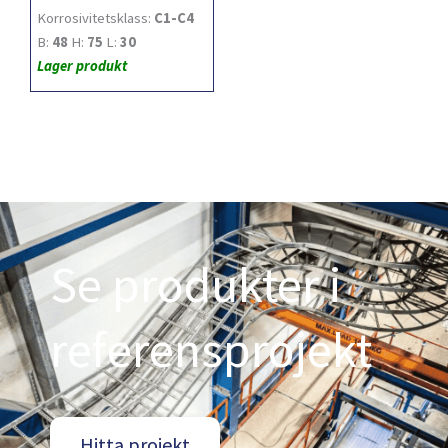
Korrosivitetsklass:
C1-C4
B:
48
H:
75
L:
30
Lager produkt
Se produkter i
referensprojekt
Hitta projekt