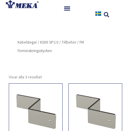
Hoppa
till
innehåll
Hem
Produkter
Kabelstegar
/
KS80 SP2.0
/
Tillbehör
/ FM
Referenser
förminskningsstycken
Nyheter
Nedladdningar
Instruktioner
Visar alla 3 resultat
Kontakt