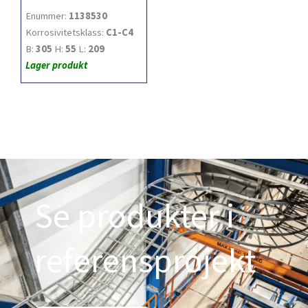
Enummer:
1138530
Korrosivitetsklass:
C1-C4
B:
305
H:
55
L:
209
Lager produkt
Se produkter i
referensprojekt