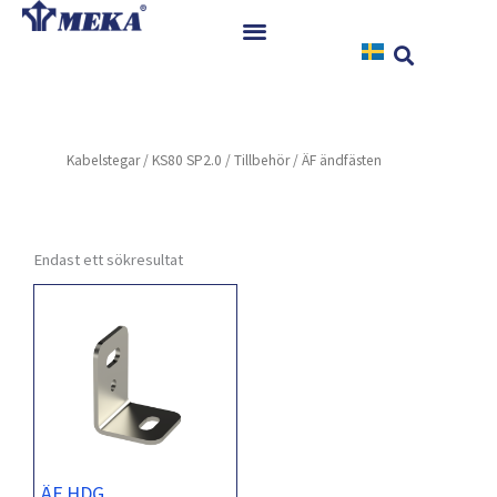
Hoppa
till
innehåll
Hem
Produkter
Kabelstegar
/
KS80 SP2.0
/
Tillbehör
/ ÄF ändfästen
Referenser
Nyheter
Nedladdningar
Endast ett sökresultat
Instruktioner
Kontakt
ÄF HDG