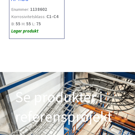
Enummer:
1138602
Korrosivitetsklass:
C1-C4
B:
55
H:
55
L:
75
Lager produkt
Se produkter i
referensprojekt