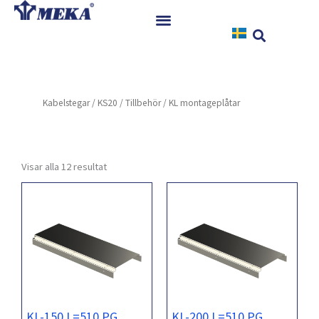
Hoppa
till
innehåll
Hem
Produkter
Kabelstegar
/
KS20
/
Tillbehör
/ KL montageplåtar
Referenser
Nyheter
Nedladdningar
Visar alla 12 resultat
Instruktioner
Kontakt
KL-150 L=510 PG
KL-200 L=510 PG