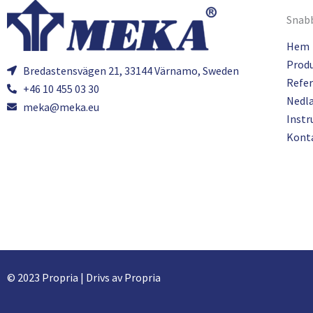
Snabb
Hem
Prod
Bredastensvägen 21, 33144 Värnamo, Sweden
Refer
+46 10 455 03 30
Nedl
meka@meka.eu
Instr
Kont
© 2023 Propria | Drivs av Propria