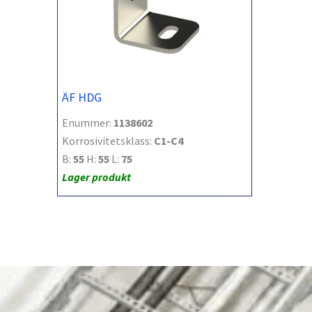
ÄF HDG
Enummer:
1138602
Korrosivitetsklass:
C1-C4
B:
55
H:
55
L:
75
Lager produkt