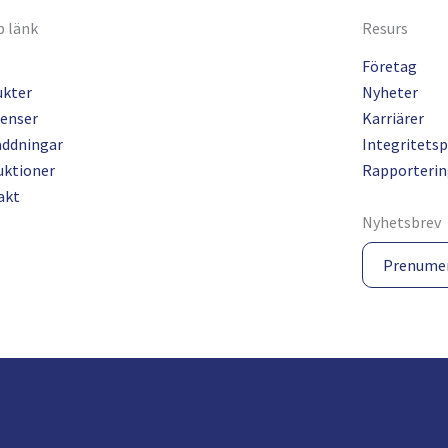
 länk
Resurs
Företag
ukter
Nyheter
enser
Karriärer
addningar
Integritetsp
uktioner
Rapporterin
akt
Nyhetsbrev
Prenume