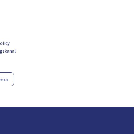
olicy
gskanal
rera