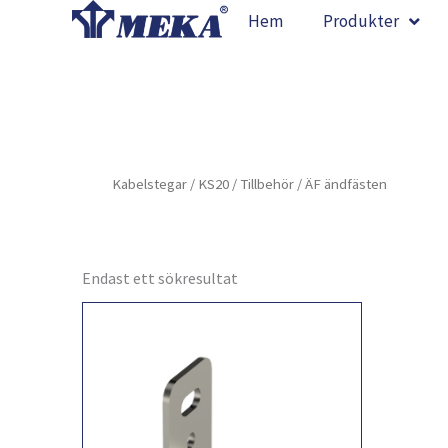
Hoppa
Hem
Produkter
till
innehåll
Kabelstegar
/
KS20
/
Tillbehör
/ ÄF ändfästen
Endast ett sökresultat